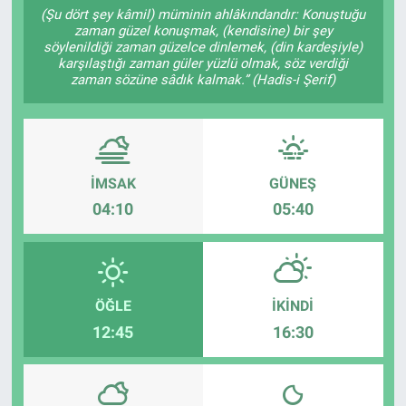
(Şu dört şey kâmil) müminin ahlâkındandır: Konuştuğu
zaman güzel konuşmak, (kendisine) bir şey
Sağlıklı Yaşam
söylenildiği zaman güzelce dinlemek, (din kardeşiyle)
karşılaştığı zaman güler yüzlü olmak, söz verdiği
Siyaset
zaman sözüne sâdık kalmak.” (Hadis-i Şerif)
Spor
Yaşam
İMSAK
GÜNEŞ
04:10
05:40
ÖĞLE
İKINDI
12:45
16:30