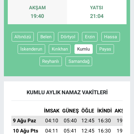
AKŞAM
YATSI
19:40
21:04
Altınözü
Belen
Dörtyol
Erzin
Hassa
İskenderun
Kırıkhan
Kumlu
Payas
Reyhanlı
Samandağ
KUMLU AYLIK NAMAZ VAKITLERI
İMSAK
GÜNEŞ
ÖĞLE
İKINDI
AKŞAM
9 Ağu Paz
04:10
05:40
12:45
16:30
19:40
10 Ağu Pts
04:11
05:41
12:45
16:30
19:39