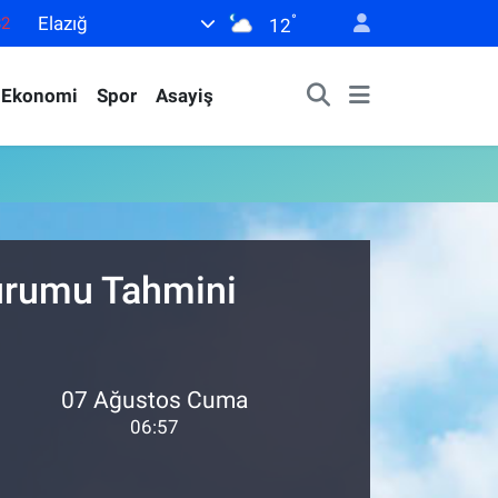
°
Elazığ
82
12
02
Ekonomi
Spor
Asayiş
19
18
19
0
Durumu Tahmini
07 Ağustos Cuma
06:57