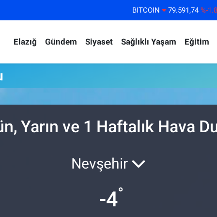
BITCOIN
79.591,74
%-1.
DOLAR
45,43620
%0.
Elazığ
Gündem
Siyaset
Sağlıklı Yaşam
Eğitim
EURO
53,38690
%0.
STERLİN
61,60380
%0.
u
G.ALTIN
6862,09000
%0.
BİST100
14.598,00
%
n, Yarın ve 1 Haftalık Hava 
Nevşehir
°
-4