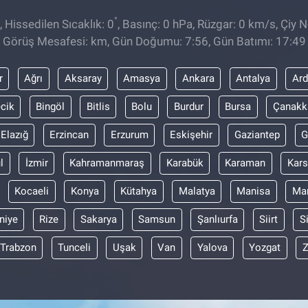
°
 Hissedilen Sıcaklık: 0
, Basınç: 0 hPa, Rüzgar: 0 km/s, Çiy No
Görüş Mesafesi: km, Gün Doğumu: 7:56, Gün Batımı: 17:49
r
Ağrı
Aksaray
Amasya
Ankara
Antalya
Ar
ecik
Bingöl
Bitlis
Bolu
Burdur
Bursa
Çanakk
Elazığ
Erzincan
Erzurum
Eskişehir
Gaziantep
G
l
İzmir
Kahramanmaraş
Karabük
Karaman
Kars
Kocaeli
Konya
Kütahya
Malatya
Manisa
Mar
niye
Rize
Sakarya
Samsun
Şanlıurfa
Siirt
S
Trabzon
Tunceli
Uşak
Van
Yalova
Yozgat
Z