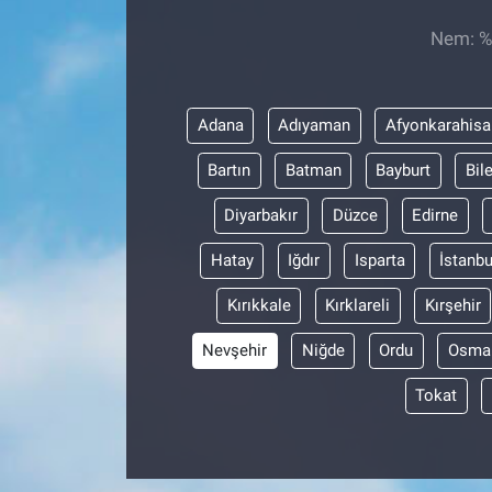
Nem: %,
Sağlıklı Yaşam
Siyaset
Adana
Adıyaman
Afyonkarahisa
Spor
Bartın
Batman
Bayburt
Bil
Yaşam
Diyarbakır
Düzce
Edirne
Hatay
Iğdır
Isparta
İstanbu
Kırıkkale
Kırklareli
Kırşehir
Nevşehir
Niğde
Ordu
Osma
Tokat