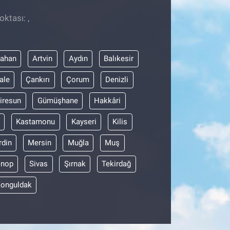
ktası: ,
dahan
Artvin
Aydın
Balıkesir
ale
Çankırı
Çorum
Denizli
iresun
Gümüşhane
Hakkâri
Kastamonu
Kayseri
Kilis
din
Mersin
Muğla
Muş
inop
Sivas
Şırnak
Tekirdağ
onguldak