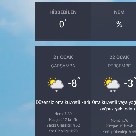
HISSEDILEN
NEM
°
0
%
21 OCAK
22 OCAK
ÇARŞAMBA
PERŞEMBE
°
-8
-3
Düzensiz orta kuvvetli karlı
Orta kuvvetli veya yo
sağnak şeklinde k
Nem: %80
Rüzgar: 12 km/h
Nem: %76
Yağış Olasılığı: %62
Rüzgar: 15 km/h
Kar Olasılığı: %23
Yağış Olasılığı: %6