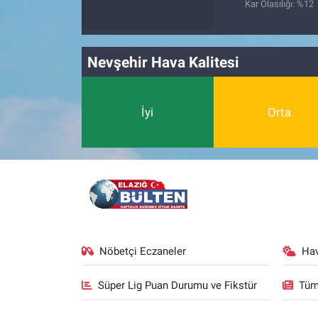
Kar Olasılığı: %12
Nevşehir Hava Kalitesi
İyi
Orta
Nöbetçi Eczaneler
Ha
Süper Lig Puan Durumu ve Fikstür
Tüm