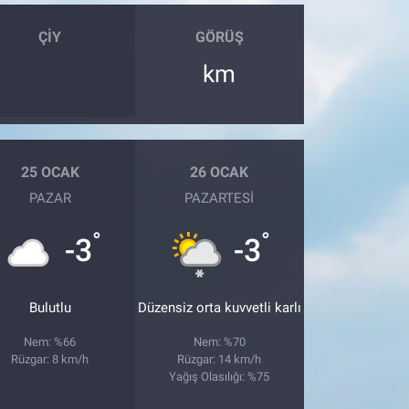
ÇIY
GÖRÜŞ
km
25 OCAK
26 OCAK
PAZAR
PAZARTESI
°
°
-3
-3
Bulutlu
Düzensiz orta kuvvetli karlı
Nem: %66
Nem: %70
Rüzgar: 8 km/h
Rüzgar: 14 km/h
Yağış Olasılığı: %75