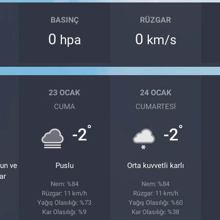
BASINÇ
RÜZGAR
0
0
hpa
km/s
23 OCAK
24 OCAK
CUMA
CUMARTESI
°
°
°
-2
-2
ğun ve
Puslu
Orta kuvvetli karlı
ar
Nem: %84
Nem: %84
Rüzgar: 11 km/h
Rüzgar: 11 km/h
Yağış Olasılığı: %73
Yağış Olasılığı: %60
Kar Olasılığı: %9
Kar Olasılığı: %38
5