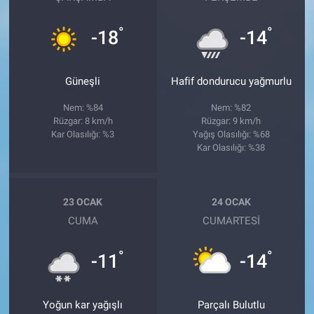
°
°
-18
-14
Güneşli
Hafif dondurucu yağmurlu
Nem: %84
Nem: %82
Rüzgar: 8 km/h
Rüzgar: 9 km/h
Kar Olasılığı: %3
Yağış Olasılığı: %68
Kar Olasılığı: %38
23 OCAK
24 OCAK
CUMA
CUMARTESI
°
°
-11
-14
Yoğun kar yağışlı
Parçalı Bulutlu