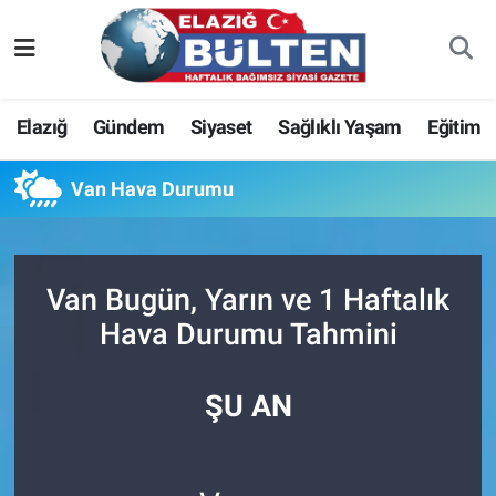
Asayiş
Nöbetçi Eczaneler
Elazığ
Gündem
Siyaset
Sağlıklı Yaşam
Eğitim
Bilim-Teknoloji
Hava Durumu
Van Hava Durumu
Eğitim
Namaz Vakitleri
Ekonomi
Trafik Durumu
Van Bugün, Yarın ve 1 Haftalık
Elazığ
Süper Lig Puan Durumu ve Fikstür
Hava Durumu Tahmini
Gündem
Tüm Manşetler
ŞU AN
Kültür-Sanat
Son Dakika Haberleri
Sağlık
Haber Arşivi