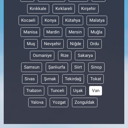
Kırıkkale
Kırklareli
Kırşehir
Kocaeli
Konya
Kütahya
Malatya
Manisa
Mardin
Mersin
Muğla
Muş
Nevşehir
Niğde
Ordu
Osmaniye
Rize
Sakarya
Samsun
Şanlıurfa
Siirt
Sinop
Sivas
Şırnak
Tekirdağ
Tokat
Trabzon
Tunceli
Uşak
Van
Yalova
Yozgat
Zonguldak