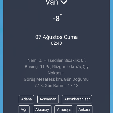
Van
Sağlıklı Yaşam
°
-8
Siyaset
Spor
07 Ağustos Cuma
02:43
Yaşam
°
Nem: %, Hissedilen Sıcaklık: 0
,
Basınç: 0 hPa, Rüzgar: 0 km/s, Çiy
Noktası: ,
Görüş Mesafesi: km, Gün Doğumu:
7:18, Gün Batımı: 17:13
Adana
Adıyaman
Afyonkarahisar
Ağrı
Aksaray
Amasya
Ankara