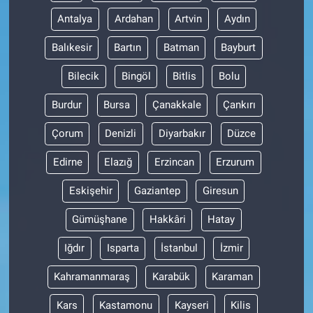
Antalya
Ardahan
Artvin
Aydın
Balıkesir
Bartın
Batman
Bayburt
Bilecik
Bingöl
Bitlis
Bolu
Burdur
Bursa
Çanakkale
Çankırı
Çorum
Denizli
Diyarbakır
Düzce
Edirne
Elazığ
Erzincan
Erzurum
Eskişehir
Gaziantep
Giresun
Gümüşhane
Hakkâri
Hatay
Iğdır
Isparta
İstanbul
İzmir
Kahramanmaraş
Karabük
Karaman
Kars
Kastamonu
Kayseri
Kilis