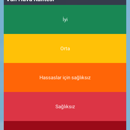
İyi
Orta
Hassaslar için sağlıksız
Sağlıksız