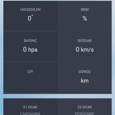
HISSEDILEN
NEM
°
0
%
BASINÇ
RÜZGAR
0
0
hpa
km/s
ÇIY
GÖRÜŞ
km
21 OCAK
22 OCAK
ÇARŞAMBA
PERŞEMBE