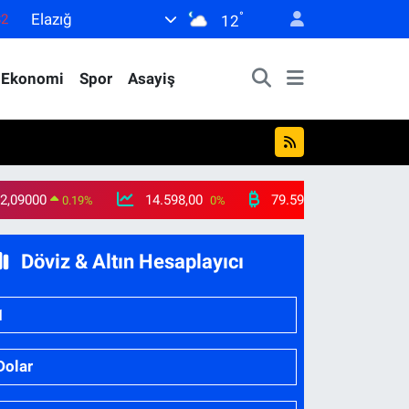
82
°
Elazığ
12
02
19
Ekonomi
Spor
Asayiş
18
19
0
2,09000
14.598,00
79.591,74
0.19
%
0
%
-1.82
%
Döviz & Altın Hesaplayıcı