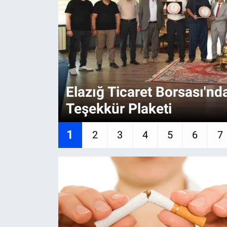
Sağlıklı Yaşam
Siyaset
Spor
Elazığ Ticaret Borsası'n
Yaşam
Teşekkür Plaketi
1
2
3
4
5
6
7