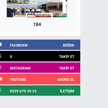
184
FACEBOOK
BEĞEN
X
TAKIP ET
INSTAGRAM
TAKIP ET
YOUTUBE
ABONE OL
0539 670 30 23
İLETIŞIM