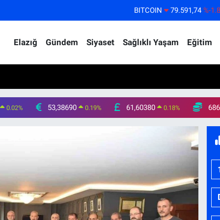
BITCOIN
79.591,74
%-1.
DOLAR
45,43620
%0.
EURO
53,38690
%0.
Elazığ
Gündem
Siyaset
Sağlıklı Yaşam
Eğitim
STERLİN
61,60380
%0.
G.ALTIN
6862,09000
%0.
BİST100
14.598,00
%
53,38690
61,60380
686
0.02
%
0.19
%
0.18
%