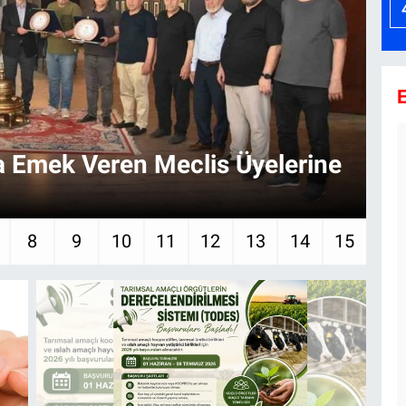
E
da Emek Veren Meclis Üyelerine
Şe
8
9
10
11
12
13
14
15