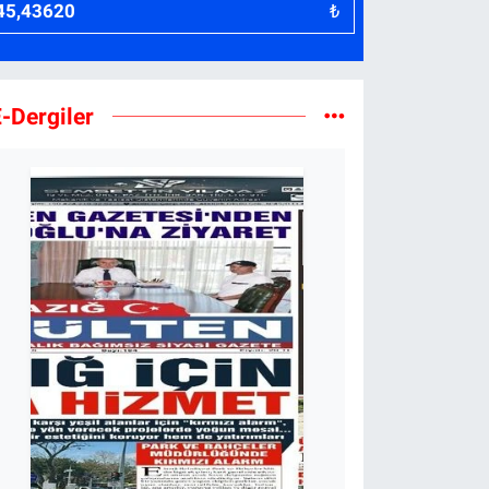
₺
-Dergiler
rifoğulları'ndan Mobilyacılar Sitesi