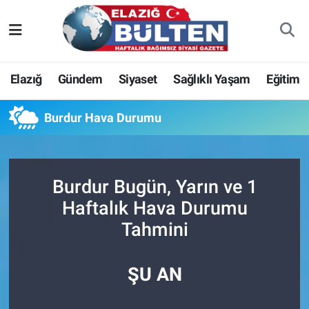
Asayiş
Nöbetçi Eczaneler
Elazığ
Gündem
Siyaset
Sağlıklı Yaşam
Eğitim
Bilim-Teknoloji
Hava Durumu
Burdur Hava Durumu
Eğitim
Namaz Vakitleri
Ekonomi
Trafik Durumu
Burdur Bugün, Yarın ve 1
Elazığ
Süper Lig Puan Durumu ve Fikstür
Haftalık Hava Durumu
Tahmini
Gündem
Tüm Manşetler
Kültür-Sanat
Son Dakika Haberleri
ŞU AN
Sağlık
Haber Arşivi