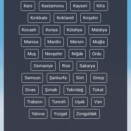
Kars
Kastamonu
Kayseri
Kilis
Kırıkkale
Kırklareli
Kırşehir
Kocaeli
Konya
Kütahya
Malatya
Manisa
Mardin
Mersin
Muğla
Muş
Nevşehir
Niğde
Ordu
Osmaniye
Rize
Sakarya
Samsun
Şanlıurfa
Siirt
Sinop
Sivas
Şırnak
Tekirdağ
Tokat
Trabzon
Tunceli
Uşak
Van
Yalova
Yozgat
Zonguldak