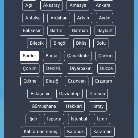
Ağrı
Aksaray
Amasya
Ankara
Antalya
Ardahan
Artvin
Aydın
Balıkesir
Bartın
Batman
Bayburt
Bilecik
Bingöl
Bitlis
Bolu
Burdur
Bursa
Çanakkale
Çankırı
Çorum
Denizli
Diyarbakır
Düzce
Edirne
Elazığ
Erzincan
Erzurum
Eskişehir
Gaziantep
Giresun
Gümüşhane
Hakkâri
Hatay
Iğdır
Isparta
İstanbul
İzmir
Kahramanmaraş
Karabük
Karaman