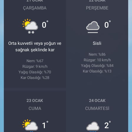
ÇARŞAMBA
PERŞEMBE
°
°
0
0
Orta kuvvetli veya yoğun ve
Sisli
sağnak şeklinde kar
Nem: %86
Rüzgar: 10 km/h
Nem: %67
Yağış Olasılığı: %84
Rüzgar: 9 km/h
Kar Olasılığı: %13
Yağış Olasılığı: %70
Kar Olasılığı: %28
23 OCAK
24 OCAK
CUMA
CUMARTESI
°
°
1
2