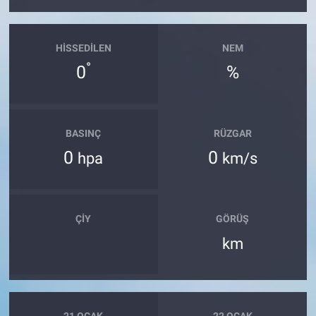
HISSEDILEN
NEM
°
0
%
BASINÇ
RÜZGAR
0
0
hpa
km/s
ÇIY
GÖRÜŞ
km
21 OCAK
22 OCAK