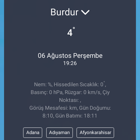
Burdur
Sağlıklı Yaşam
Siyaset
°
4
Spor
06 Ağustos Perşembe
Yaşam
19:26
°
Nem: %, Hissedilen Sıcaklık: 0
,
Basınç: 0 hPa, Rüzgar: 0 km/s, Çiy
Noktası: ,
Görüş Mesafesi: km, Gün Doğumu:
8:10, Gün Batımı: 18:11
Adana
Adıyaman
Afyonkarahisar