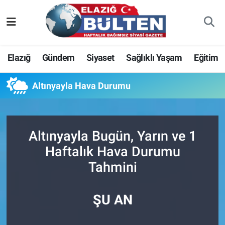
Asayiş
Nöbetçi Eczaneler
Elazığ
Gündem
Siyaset
Sağlıklı Yaşam
Eğitim
Bilim-Teknoloji
Hava Durumu
Altınyayla Hava Durumu
Eğitim
Namaz Vakitleri
Ekonomi
Trafik Durumu
Altınyayla Bugün, Yarın ve 1
Elazığ
Süper Lig Puan Durumu ve Fikstür
Haftalık Hava Durumu
Tahmini
Gündem
Tüm Manşetler
Kültür-Sanat
Son Dakika Haberleri
ŞU AN
Sağlık
Haber Arşivi