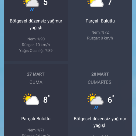
5
7
Bölgesel düzensiz yağmur
Parçalı Bulutlu
yağışlı
Nem: %72
Rüzgar: 8 km/h
Nem: %90
Rüzgar: 10 km/h
Yağış Olasılığı: %89
27 MART
28 MART
CUMA
CUMARTESI
°
°
8
6
Parçalı Bulutlu
Bölgesel düzensiz yağmur
yağışlı
Nem: %71
Rüzgar: 24 km/h