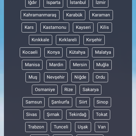
Iğdır
Isparta
İstanbul
İzmir
Kahramanmaraş
Karabük
Karaman
Kars
Kastamonu
Kayseri
Kilis
Kırıkkale
Kırklareli
Kırşehir
Kocaeli
Konya
Kütahya
Malatya
Manisa
Mardin
Mersin
Muğla
Muş
Nevşehir
Niğde
Ordu
Osmaniye
Rize
Sakarya
Samsun
Şanlıurfa
Siirt
Sinop
Sivas
Şırnak
Tekirdağ
Tokat
Trabzon
Tunceli
Uşak
Van