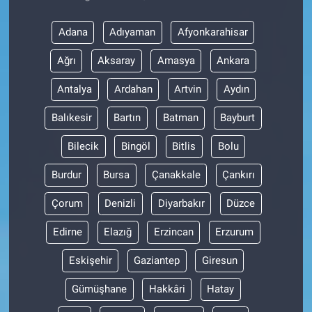
Adana
Adıyaman
Afyonkarahisar
Ağrı
Aksaray
Amasya
Ankara
Antalya
Ardahan
Artvin
Aydın
Balıkesir
Bartın
Batman
Bayburt
Bilecik
Bingöl
Bitlis
Bolu
Burdur
Bursa
Çanakkale
Çankırı
Çorum
Denizli
Diyarbakır
Düzce
Edirne
Elazığ
Erzincan
Erzurum
Eskişehir
Gaziantep
Giresun
Gümüşhane
Hakkâri
Hatay