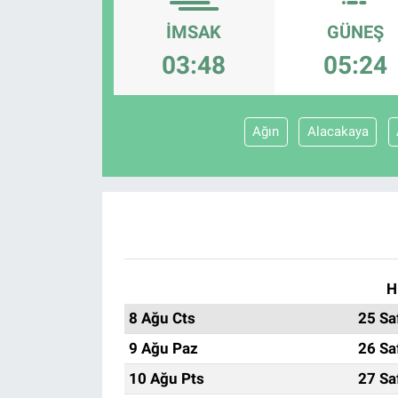
İMSAK
GÜNEŞ
Sağlıklı Yaşam
03:48
05:24
Siyaset
Spor
Ağın
Alacakaya
Yaşam
H
8 Ağu Cts
25 Sa
9 Ağu Paz
26 Sa
10 Ağu Pts
27 Sa