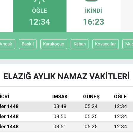
ÖĞLE
İKINDI
12:34
16:23
Arıcak
Baskil
Karakoçan
Keban
Kovancılar
Ma
ELAZIĞ AYLIK NAMAZ VAKITLERI
İCRİ
İMSAK
GÜNEŞ
ÖĞLE
fer 1448
03:48
05:24
12:34
fer 1448
03:50
05:25
12:34
fer 1448
03:51
05:25
12:34