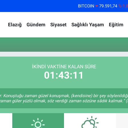
BITCOIN
79.591,74
%-1.
DOLAR
45,43620
%0.
Elazığ
Gündem
Siyaset
Sağlıklı Yaşam
Eğitim
EURO
53,38690
%0.
STERLİN
61,60380
%0.
G.ALTIN
6862,09000
%0.
BİST100
14.598,00
%
İKINDI VAKTİNE KALAN SÜRE
01:43:11
r: Konuştuğu zaman güzel konuşmak, (kendisine) bir şey söylenildiği
 zaman güler yüzlü olmak, söz verdiği zaman sözüne sâdık kalmak.” (H