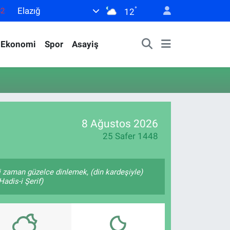
°
Elazığ
82
12
02
Ekonomi
Spor
Asayiş
19
18
19
0
8 Ağustos 2026
25 Safer 1448
 zaman güzelce dinlemek, (din kardeşiyle)
adis-i Şerif)