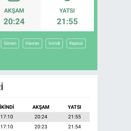
AKŞAM
YATSI
20:24
21:55
Gönen
Havran
İvrindi
Kepsut
I
İKINDI
AKŞAM
YATSI
17:10
20:24
21:55
17:10
20:23
21:54