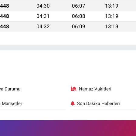
1448
04:30
06:07
13:19
1448
04:31
06:08
13:19
1448
04:32
06:09
13:19
va Durumu
Namaz Vakitleri
 Manşetler
Son Dakika Haberleri