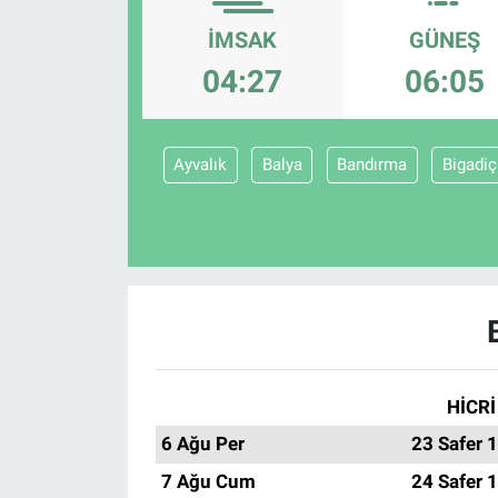
İMSAK
GÜNEŞ
Sağlıklı Yaşam
04:27
06:05
Siyaset
Spor
Ayvalık
Balya
Bandırma
Bigadiç
Yaşam
HİCRİ
6 Ağu Per
23 Safer 
7 Ağu Cum
24 Safer 