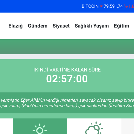
BITCOIN
79.591,74
%-1.
DOLAR
45,43620
%0.
Elazığ
Gündem
Siyaset
Sağlıklı Yaşam
Eğitim
EURO
53,38690
%0.
STERLİN
61,60380
%0.
G.ALTIN
6862,09000
%0.
BİST100
14.598,00
%
İKINDI VAKTİNE KALAN SÜRE
02:57:00
 vermiştir. Eğer Allâh’ın verdiği nimetleri sayacak olsanız sayıp biti
 çok zâlim, (Rabb’inin nimetlerine karşı) çok nankördür. (İbrâhîm Sûre