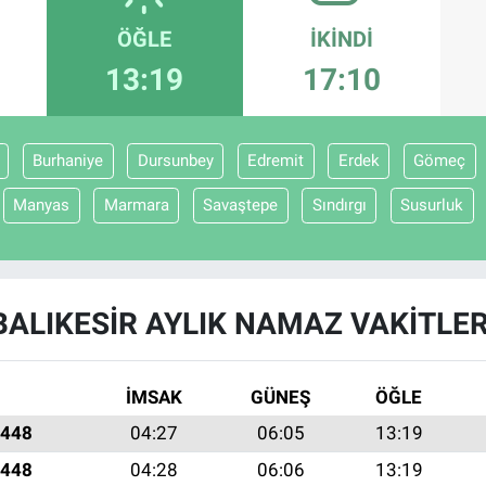
ÖĞLE
İKINDI
13:19
17:10
Burhaniye
Dursunbey
Edremit
Erdek
Gömeç
Manyas
Marmara
Savaştepe
Sındırgı
Susurluk
BALIKESIR AYLIK NAMAZ VAKITLER
İMSAK
GÜNEŞ
ÖĞLE
1448
04:27
06:05
13:19
1448
04:28
06:06
13:19