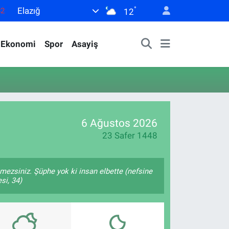
°
Elazığ
82
12
02
Ekonomi
Spor
Asayiş
19
18
19
0
6 Ağustos 2026
23 Safer 1448
remezsiniz. Şüphe yok ki insan elbette (nefsine
si, 34)