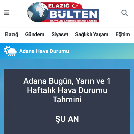
Asayiş
Nöbetçi Eczaneler
Elazığ
Gündem
Siyaset
Sağlıklı Yaşam
Eğitim
Bilim-Teknoloji
Hava Durumu
Adana Hava Durumu
Eğitim
Namaz Vakitleri
Ekonomi
Trafik Durumu
Adana Bugün, Yarın ve 1
Elazığ
Süper Lig Puan Durumu ve Fikstür
Haftalık Hava Durumu
Tahmini
Gündem
Tüm Manşetler
Kültür-Sanat
Son Dakika Haberleri
ŞU AN
Sağlık
Haber Arşivi