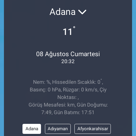
Adana
Sağlıklı Yaşam
Siyaset
°
11
Spor
08 Ağustos Cumartesi
Yaşam
20:32
°
Nem: %, Hissedilen Sıcaklık: 0
,
Basınç: 0 hPa, Rüzgar: 0 km/s, Çiy
Noktası: ,
Görüş Mesafesi: km, Gün Doğumu:
7:49, Gün Batımı: 17:51
Adana
Adıyaman
Afyonkarahisar