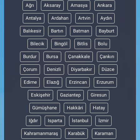
Ağrı
Aksaray
Amasya
Ankara
Antalya
Ardahan
Artvin
Aydın
Balıkesir
Bartın
Batman
Bayburt
Bilecik
Bingöl
Bitlis
Bolu
Burdur
Bursa
Çanakkale
Çankırı
Çorum
Denizli
Diyarbakır
Düzce
Edirne
Elazığ
Erzincan
Erzurum
Eskişehir
Gaziantep
Giresun
Gümüşhane
Hakkâri
Hatay
Iğdır
Isparta
İstanbul
İzmir
Kahramanmaraş
Karabük
Karaman