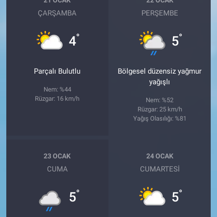
ÇARŞAMBA
PERŞEMBE
°
°
4
5
Parçalı Bulutlu
Bölgesel düzensiz yağmur
yağışlı
Nem: %44
Rüzgar: 16 km/h
Nem: %52
Rüzgar: 25 km/h
Yağış Olasılığı: %81
23 OCAK
24 OCAK
CUMA
CUMARTESI
°
°
5
5