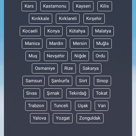
Kars
Kastamonu
Kayseri
Kilis
Kırıkkale
Kırklareli
Kırşehir
Kocaeli
Konya
Kütahya
Malatya
Manisa
Mardin
Mersin
Muğla
Muş
Nevşehir
Niğde
Ordu
Osmaniye
Rize
Sakarya
Samsun
Şanlıurfa
Siirt
Sinop
Sivas
Şırnak
Tekirdağ
Tokat
Trabzon
Tunceli
Uşak
Van
Yalova
Yozgat
Zonguldak