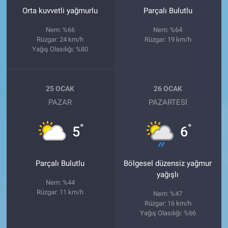
Orta kuvvetli yağmurlu
Parçalı Bulutlu
Nem: %66
Nem: %64
Rüzgar: 24 km/h
Rüzgar: 19 km/h
Yağış Olasılığı: %80
25 OCAK
26 OCAK
PAZAR
PAZARTESI
°
°
5
6
Parçalı Bulutlu
Bölgesel düzensiz yağmur
yağışlı
Nem: %44
Rüzgar: 11 km/h
Nem: %47
Rüzgar: 16 km/h
Yağış Olasılığı: %66