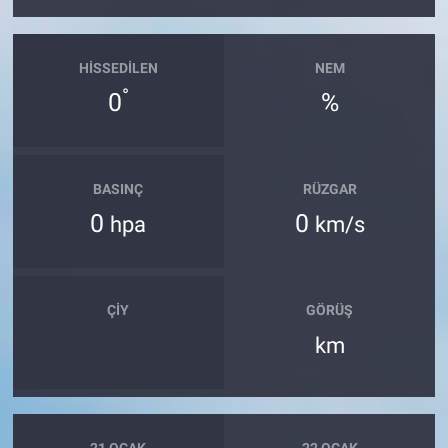
HISSEDILEN
NEM
°
0
%
BASINÇ
RÜZGAR
0
0
hpa
km/s
ÇIY
GÖRÜŞ
km
21 OCAK
22 OCAK