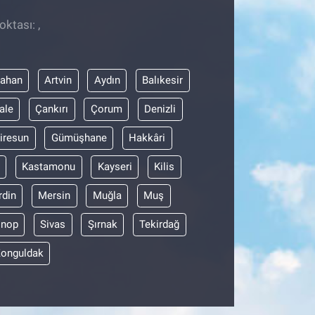
ktası: ,
dahan
Artvin
Aydın
Balıkesir
ale
Çankırı
Çorum
Denizli
iresun
Gümüşhane
Hakkâri
Kastamonu
Kayseri
Kilis
din
Mersin
Muğla
Muş
inop
Sivas
Şırnak
Tekirdağ
onguldak