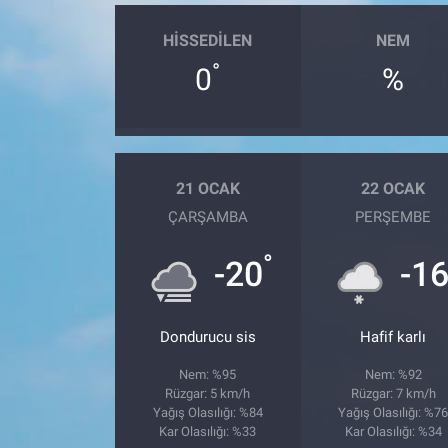
HISSEDILEN
NEM
°
0
%
21 OCAK
22 OCAK
ÇARŞAMBA
PERŞEMBE
°
-20
-1
Dondurucu sis
Hafif karlı
Nem: %95
Nem: %92
Rüzgar: 5 km/h
Rüzgar: 7 km/h
Yağış Olasılığı: %84
Yağış Olasılığı: %7
Kar Olasılığı: %33
Kar Olasılığı: %34