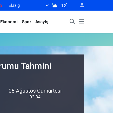
°
Elazığ
82
12
02
Ekonomi
Spor
Asayiş
19
18
19
0
urumu Tahmini
08 Ağustos Cumartesi
02:34