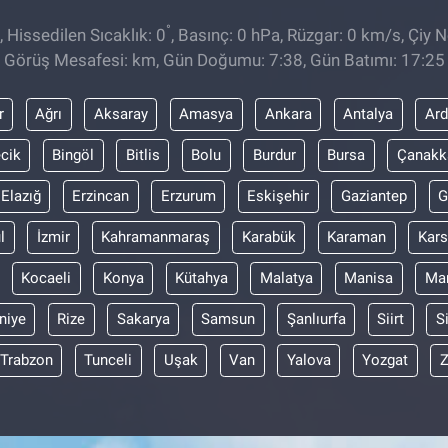
°
 Hissedilen Sıcaklık: 0
, Basınç: 0 hPa, Rüzgar: 0 km/s, Çiy No
Görüş Mesafesi: km, Gün Doğumu: 7:38, Gün Batımı: 17:25
r
Ağrı
Aksaray
Amasya
Ankara
Antalya
Ar
ecik
Bingöl
Bitlis
Bolu
Burdur
Bursa
Çanakk
Elazığ
Erzincan
Erzurum
Eskişehir
Gaziantep
G
l
İzmir
Kahramanmaraş
Karabük
Karaman
Kars
Kocaeli
Konya
Kütahya
Malatya
Manisa
Mar
niye
Rize
Sakarya
Samsun
Şanlıurfa
Siirt
S
Trabzon
Tunceli
Uşak
Van
Yalova
Yozgat
Z