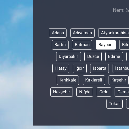
Nem: %,
Sağlıklı Yaşam
Siyaset
Adana
Adıyaman
Afyonkarahisa
Spor
Bartın
Batman
Bayburt
Bil
Yaşam
Diyarbakır
Düzce
Edirne
Hatay
Iğdır
Isparta
İstanbu
Kırıkkale
Kırklareli
Kırşehir
Nevşehir
Niğde
Ordu
Osma
Tokat