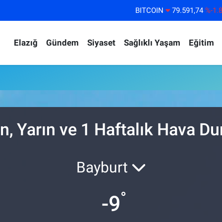
BITCOIN
79.591,74
%-1.
DOLAR
45,43620
%0.
Elazığ
Gündem
Siyaset
Sağlıklı Yaşam
Eğitim
EURO
53,38690
%0.
STERLİN
61,60380
%0.
G.ALTIN
6862,09000
%0.
BİST100
14.598,00
%
n, Yarın ve 1 Haftalık Hava D
Bayburt
°
-9