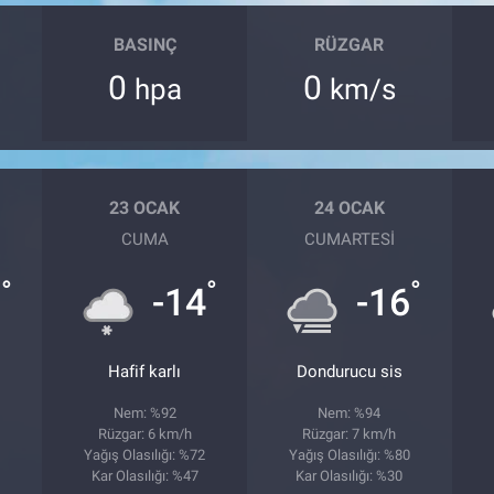
BASINÇ
RÜZGAR
0
0
hpa
km/s
23 OCAK
24 OCAK
CUMA
CUMARTESI
°
°
°
6
-14
-16
Hafif karlı
Dondurucu sis
Nem: %92
Nem: %94
Rüzgar: 6 km/h
Rüzgar: 7 km/h
6
Yağış Olasılığı: %72
Yağış Olasılığı: %80
Kar Olasılığı: %47
Kar Olasılığı: %30