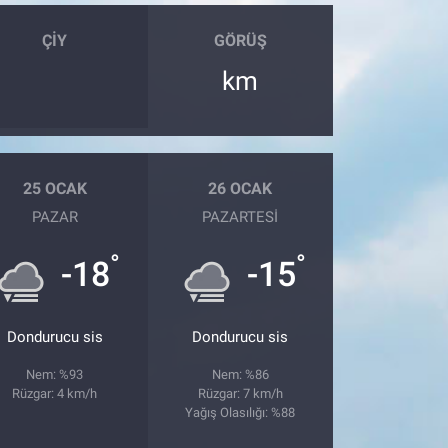
ÇIY
GÖRÜŞ
km
25 OCAK
26 OCAK
PAZAR
PAZARTESI
°
°
-18
-15
Dondurucu sis
Dondurucu sis
Nem: %93
Nem: %86
Rüzgar: 4 km/h
Rüzgar: 7 km/h
Yağış Olasılığı: %88