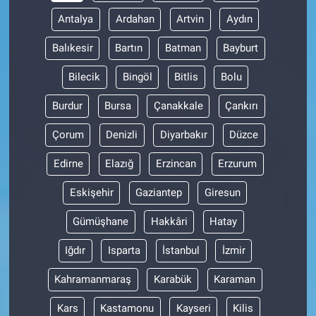
Antalya
Ardahan
Artvin
Aydın
Balıkesir
Bartın
Batman
Bayburt
Bilecik
Bingöl
Bitlis
Bolu
Burdur
Bursa
Çanakkale
Çankırı
Çorum
Denizli
Diyarbakır
Düzce
Edirne
Elazığ
Erzincan
Erzurum
Eskişehir
Gaziantep
Giresun
Gümüşhane
Hakkâri
Hatay
Iğdır
Isparta
İstanbul
İzmir
Kahramanmaraş
Karabük
Karaman
Kars
Kastamonu
Kayseri
Kilis