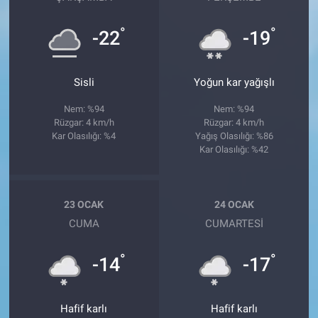
°
°
-22
-19
Sisli
Yoğun kar yağışlı
Nem: %94
Nem: %94
Rüzgar: 4 km/h
Rüzgar: 4 km/h
Kar Olasılığı: %4
Yağış Olasılığı: %86
Kar Olasılığı: %42
23 OCAK
24 OCAK
CUMA
CUMARTESI
°
°
-14
-17
Hafif karlı
Hafif karlı