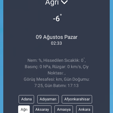
Ağrı
Sağlıklı Yaşam
°
-6
Siyaset
Spor
09 Ağustos Pazar
02:33
Yaşam
°
Nem: %, Hissedilen Sıcaklık: 0
,
Basınç: 0 hPa, Rüzgar: 0 km/s, Çiy
Noktası: ,
Görüş Mesafesi: km, Gün Doğumu:
7:25, Gün Batımı: 17:13
Adana
Adıyaman
Afyonkarahisar
Ağrı
Aksaray
Amasya
Ankara