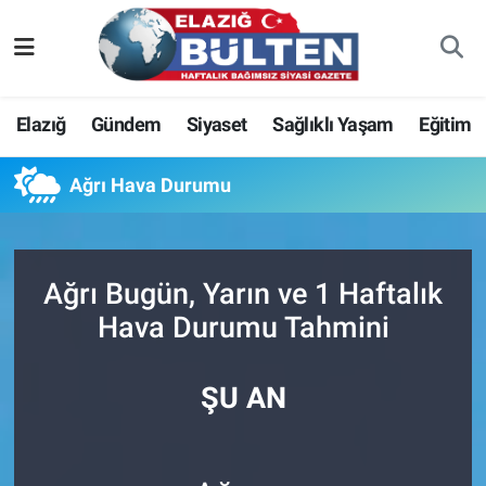
Asayiş
Nöbetçi Eczaneler
Elazığ
Gündem
Siyaset
Sağlıklı Yaşam
Eğitim
Bilim-Teknoloji
Hava Durumu
Ağrı Hava Durumu
Eğitim
Namaz Vakitleri
Ekonomi
Trafik Durumu
Ağrı Bugün, Yarın ve 1 Haftalık
Elazığ
Süper Lig Puan Durumu ve Fikstür
Hava Durumu Tahmini
Gündem
Tüm Manşetler
ŞU AN
Kültür-Sanat
Son Dakika Haberleri
Sağlık
Haber Arşivi