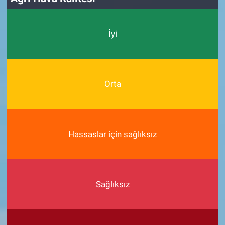
İyi
Orta
Hassaslar için sağlıksız
Sağlıksız