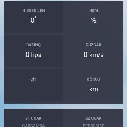
HISSEDILEN
NEM
°
0
%
BASINÇ
RÜZGAR
0
0
hpa
km/s
ÇIY
GÖRÜŞ
km
21 OCAK
22 OCAK
ÇARŞAMBA
PERŞEMBE