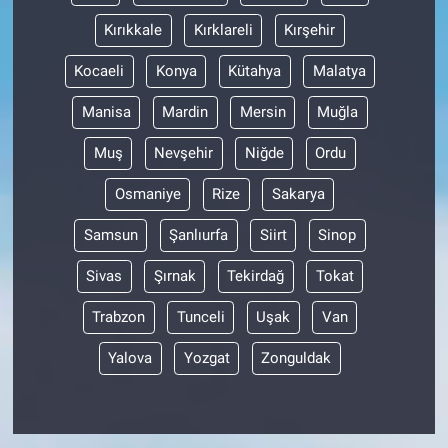
Kırıkkale
Kırklareli
Kırşehir
Kocaeli
Konya
Kütahya
Malatya
Manisa
Mardin
Mersin
Muğla
Muş
Nevşehir
Niğde
Ordu
Osmaniye
Rize
Sakarya
Samsun
Şanlıurfa
Siirt
Sinop
Sivas
Şırnak
Tekirdağ
Tokat
Trabzon
Tunceli
Uşak
Van
Yalova
Yozgat
Zonguldak