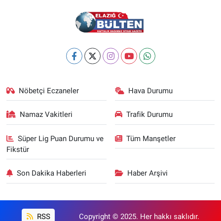
Sağlıklı Yaşam
Siyaset
Spor
Nöbetçi Eczaneler
Hava Durumu
Yaşam
Namaz Vakitleri
Trafik Durumu
Süper Lig Puan Durumu ve
Tüm Manşetler
Fikstür
Son Dakika Haberleri
Haber Arşivi
RSS
Copyright © 2025. Her hakkı saklıdır.