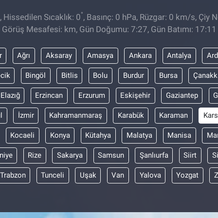
°
 Hissedilen Sıcaklık: 0
, Basınç: 0 hPa, Rüzgar: 0 km/s, Çiy No
Görüş Mesafesi: km, Gün Doğumu: 7:27, Gün Batımı: 17:11
r
Ağrı
Aksaray
Amasya
Ankara
Antalya
Ar
ecik
Bingöl
Bitlis
Bolu
Burdur
Bursa
Çanakk
Elazığ
Erzincan
Erzurum
Eskişehir
Gaziantep
G
l
İzmir
Kahramanmaraş
Karabük
Karaman
Kars
Kocaeli
Konya
Kütahya
Malatya
Manisa
Mar
niye
Rize
Sakarya
Samsun
Şanlıurfa
Siirt
S
Trabzon
Tunceli
Uşak
Van
Yalova
Yozgat
Z