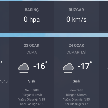
BASINÇ
RÜZGAR
0
0
hpa
km/s
23 OCAK
24 OCAK
CUMA
CUMARTESI
°
°
°
9
-16
-17
murlu
Sisli
Sisli
Nem: %88
Nem: %88
Rüzgar: 6 km/h
Rüzgar: 5 km/h
0
Yağış Olasılığı: %85
Yağış Olasılığı: %85
Kar Olasılığı: %16
Kar Olasılığı: %17