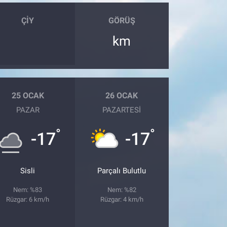
ÇIY
GÖRÜŞ
km
25 OCAK
26 OCAK
PAZAR
PAZARTESI
°
°
-17
-17
Sisli
Parçalı Bulutlu
Nem: %83
Nem: %82
Rüzgar: 6 km/h
Rüzgar: 4 km/h