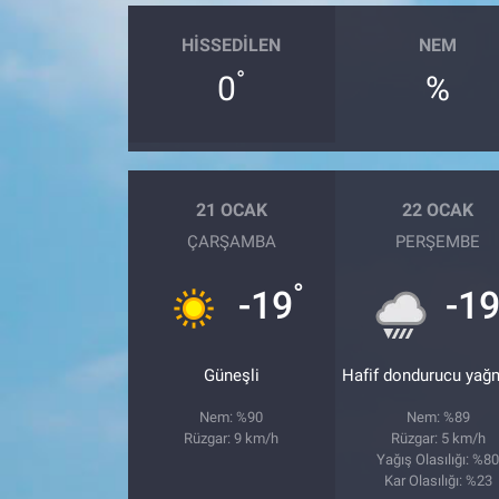
HISSEDILEN
NEM
°
0
%
21 OCAK
22 OCAK
ÇARŞAMBA
PERŞEMBE
°
-19
-1
Güneşli
Hafif dondurucu yağ
Nem: %90
Nem: %89
Rüzgar: 9 km/h
Rüzgar: 5 km/h
Yağış Olasılığı: %8
Kar Olasılığı: %23