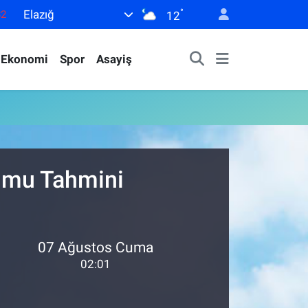
°
Elazığ
82
12
02
Ekonomi
Spor
Asayiş
19
18
19
0
rumu Tahmini
07 Ağustos Cuma
02:01