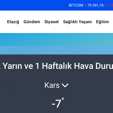
BITCOIN
79.591,74
%-1.
DOLAR
45,43620
%0.
Elazığ
Gündem
Siyaset
Sağlıklı Yaşam
Eğitim
EURO
53,38690
%0.
STERLİN
61,60380
%0.
G.ALTIN
6862,09000
%0.
BİST100
14.598,00
%
 Yarın ve 1 Haftalık Hava Du
Kars
°
-7