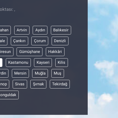
ktası: ,
dahan
Artvin
Aydın
Balıkesir
ale
Çankırı
Çorum
Denizli
iresun
Gümüşhane
Hakkâri
Kastamonu
Kayseri
Kilis
din
Mersin
Muğla
Muş
inop
Sivas
Şırnak
Tekirdağ
onguldak