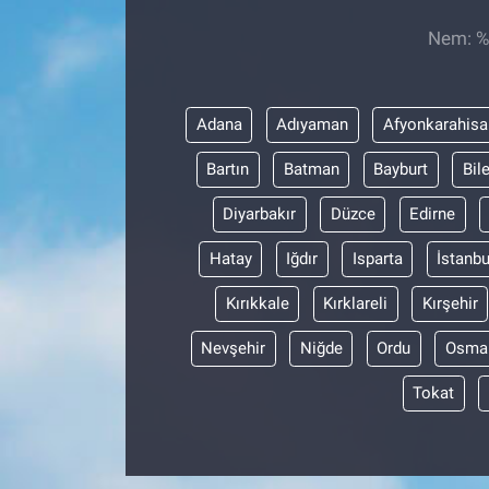
Nem: %,
Sağlıklı Yaşam
Siyaset
Adana
Adıyaman
Afyonkarahisa
Spor
Bartın
Batman
Bayburt
Bil
Yaşam
Diyarbakır
Düzce
Edirne
Hatay
Iğdır
Isparta
İstanbu
Kırıkkale
Kırklareli
Kırşehir
Nevşehir
Niğde
Ordu
Osma
Tokat