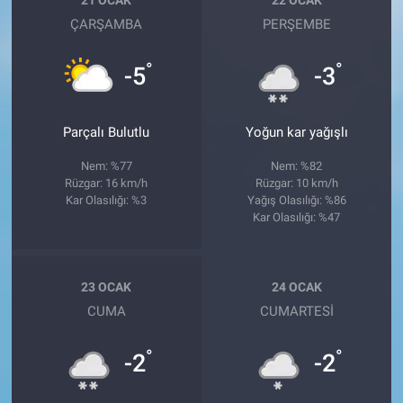
ÇARŞAMBA
PERŞEMBE
°
°
-5
-3
Parçalı Bulutlu
Yoğun kar yağışlı
Nem: %77
Nem: %82
Rüzgar: 16 km/h
Rüzgar: 10 km/h
Kar Olasılığı: %3
Yağış Olasılığı: %86
Kar Olasılığı: %47
23 OCAK
24 OCAK
CUMA
CUMARTESI
°
°
-2
-2