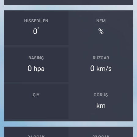
HISSEDILEN
NEM
°
0
%
BASINÇ
RÜZGAR
0
0
hpa
km/s
ÇIY
GÖRÜŞ
km
21 OCAK
22 OCAK