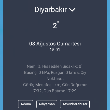
Diyarbakır
Sağlıklı Yaşam
Siyaset
°
2
Spor
08 Ağustos Cumartesi
Yaşam
15:01
°
Nem: %, Hissedilen Sıcaklık: 0
,
Basınç: 0 hPa, Rüzgar: 0 km/s, Çiy
Noktası: ,
Görüş Mesafesi: km, Gün Doğumu:
7:32, Gün Batımı: 17:29
Adana
Adıyaman
Afyonkarahisar