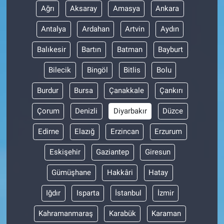
Ağrı
Aksaray
Amasya
Ankara
Antalya
Ardahan
Artvin
Aydın
Balıkesir
Bartın
Batman
Bayburt
Bilecik
Bingöl
Bitlis
Bolu
Burdur
Bursa
Çanakkale
Çankırı
Çorum
Denizli
Diyarbakır
Düzce
Edirne
Elazığ
Erzincan
Erzurum
Eskişehir
Gaziantep
Giresun
Gümüşhane
Hakkâri
Hatay
Iğdır
Isparta
İstanbul
İzmir
Kahramanmaraş
Karabük
Karaman