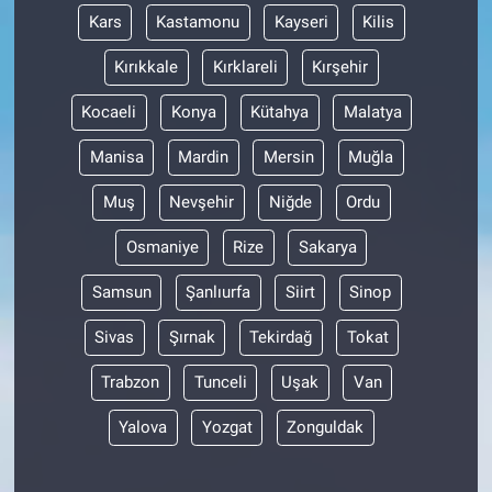
Kars
Kastamonu
Kayseri
Kilis
Kırıkkale
Kırklareli
Kırşehir
Kocaeli
Konya
Kütahya
Malatya
Manisa
Mardin
Mersin
Muğla
Muş
Nevşehir
Niğde
Ordu
Osmaniye
Rize
Sakarya
Samsun
Şanlıurfa
Siirt
Sinop
Sivas
Şırnak
Tekirdağ
Tokat
Trabzon
Tunceli
Uşak
Van
Yalova
Yozgat
Zonguldak