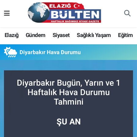
Asayiş
Nöbetçi Eczaneler
Elazığ
Gündem
Siyaset
Sağlıklı Yaşam
Eğitim
Bilim-Teknoloji
Hava Durumu
Diyarbakır Hava Durumu
Eğitim
Namaz Vakitleri
Ekonomi
Trafik Durumu
Diyarbakır Bugün, Yarın ve 1
Elazığ
Süper Lig Puan Durumu ve Fikstür
Haftalık Hava Durumu
Tahmini
Gündem
Tüm Manşetler
Kültür-Sanat
Son Dakika Haberleri
ŞU AN
Sağlık
Haber Arşivi