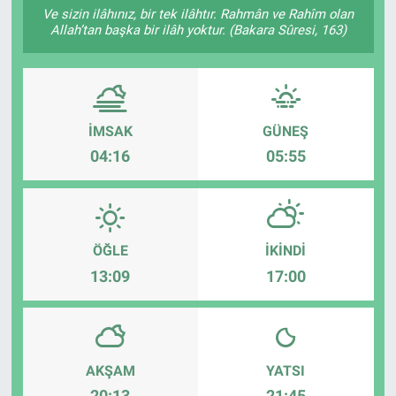
Ve sizin ilâhınız, bir tek ilâhtır. Rahmân ve Rahîm olan
Allah’tan başka bir ilâh yoktur. (Bakara Sûresi, 163)
Sağlıklı Yaşam
Siyaset
Spor
İMSAK
GÜNEŞ
04:16
05:55
Yaşam
ÖĞLE
İKINDI
13:09
17:00
AKŞAM
YATSI
20:13
21:45