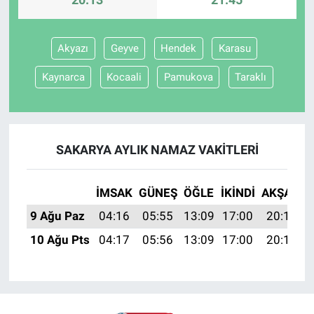
Akyazı
Geyve
Hendek
Karasu
Kaynarca
Kocaali
Pamukova
Taraklı
SAKARYA AYLIK NAMAZ VAKITLERI
İMSAK
GÜNEŞ
ÖĞLE
İKINDI
AKŞAM
9 Ağu Paz
04:16
05:55
13:09
17:00
20:13
10 Ağu Pts
04:17
05:56
13:09
17:00
20:11