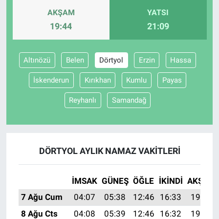
AKŞAM
YATSI
19:44
21:09
Altınözü
Belen
Dörtyol
Erzin
Hassa
İskenderun
Kırıkhan
Kumlu
Payas
Reyhanlı
Samandağ
DÖRTYOL AYLIK NAMAZ VAKITLERI
İMSAK
GÜNEŞ
ÖĞLE
İKINDI
AKŞAM
7 Ağu Cum
04:07
05:38
12:46
16:33
19:44
8 Ağu Cts
04:08
05:39
12:46
16:32
19:43