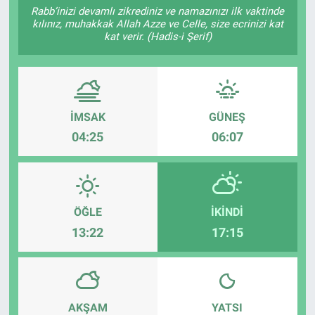
Rabb’inizi devamlı zikrediniz ve namazınızı ilk vaktinde
kılınız, muhakkak Allah Azze ve Celle, size ecrinizi kat
Sağlıklı Yaşam
kat verir. (Hadis-i Şerif)
Siyaset
Spor
İMSAK
GÜNEŞ
Yaşam
04:25
06:07
ÖĞLE
İKINDI
13:22
17:15
AKŞAM
YATSI