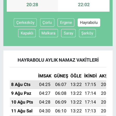
20:28
22:02
Çerkezköy
Çorlu
Ergene
Hayrabolu
Kapaklı
Malkara
Saray
Şarköy
HAYRABOLU AYLIK NAMAZ VAKITLERI
İMSAK
GÜNEŞ
ÖĞLE
İKINDI
AKŞAM
8 Ağu Cts
04:25
06:07
13:22
17:15
20:28
9 Ağu Paz
04:27
06:08
13:22
17:14
20:27
10 Ağu Pts
04:28
06:09
13:22
17:14
20:25
11 Ağu Sal
04:30
06:10
13:22
17:13
20:24