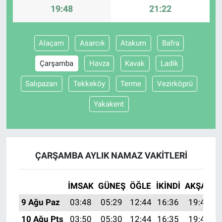
19:48
21:22
Alaçam
Asarcık
Atakum
Bafra
Çarşamba
Havza
Kavak
Ladik
Salıpazarı
Tekkeköy
Terme
Vezirköprü
Yakakent
ÇARŞAMBA AYLIK NAMAZ VAKITLERI
İMSAK
GÜNEŞ
ÖĞLE
İKINDI
AKŞAM
9 Ağu Paz
03:48
05:29
12:44
16:36
19:48
10 Ağu Pts
03:50
05:30
12:44
16:35
19:47