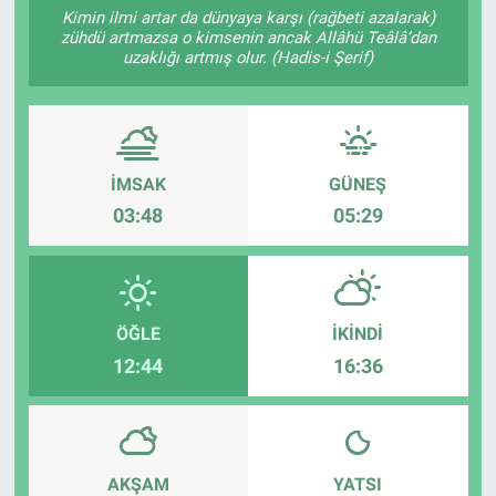
Kimin ilmi artar da dünyaya karşı (rağbeti azalarak)
zühdü artmazsa o kimsenin ancak Allâhü Teâlâ’dan
Sağlıklı Yaşam
uzaklığı artmış olur. (Hadis-i Şerif)
Siyaset
Spor
İMSAK
GÜNEŞ
Yaşam
03:48
05:29
ÖĞLE
İKINDI
12:44
16:36
AKŞAM
YATSI