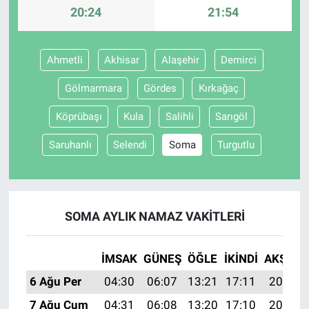
20:24
21:54
Ahmetli
Akhisar
Alaşehir
Demirci
Gölmarmara
Gördes
Kırkağaç
Köprübaşı
Kula
Salihli
Sarıgöl
Saruhanlı
Selendi
Soma
Turgutlu
SOMA AYLIK NAMAZ VAKITLERI
İMSAK
GÜNEŞ
ÖĞLE
İKINDI
AKŞAM
6 Ağu Per
04:30
06:07
13:21
17:11
20:24
7 Ağu Cum
04:31
06:08
13:20
17:10
20:23