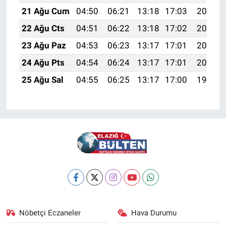
21 Ağu Cum
04:50
06:21
13:18
17:03
20:05
22 Ağu Cts
04:51
06:22
13:18
17:02
20:03
23 Ağu Paz
04:53
06:23
13:17
17:01
20:02
24 Ağu Pts
04:54
06:24
13:17
17:01
20:01
25 Ağu Sal
04:55
06:25
13:17
17:00
19:59
Nöbetçi Eczaneler
Hava Durumu