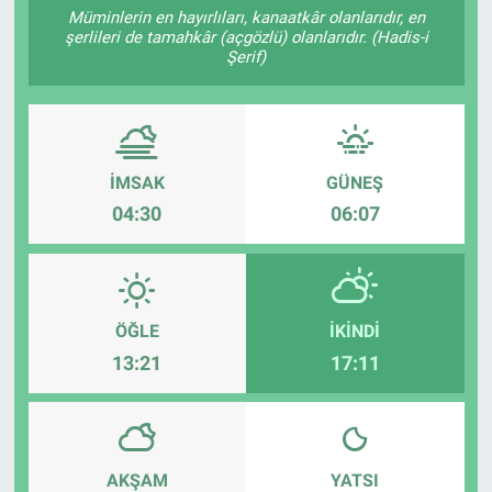
Müminlerin en hayırlıları, kanaatkâr olanlarıdır, en
şerlileri de tamahkâr (açgözlü) olanlarıdır. (Hadis-i
Sağlıklı Yaşam
Şerif)
Siyaset
Spor
İMSAK
GÜNEŞ
Yaşam
04:30
06:07
ÖĞLE
İKINDI
13:21
17:11
AKŞAM
YATSI