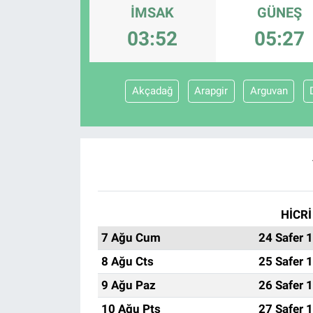
İMSAK
GÜNEŞ
Sağlıklı Yaşam
03:52
05:27
Siyaset
Akçadağ
Arapgir
Arguvan
Spor
Yaşam
HİCRİ
7 Ağu Cum
24 Safer 
8 Ağu Cts
25 Safer 
9 Ağu Paz
26 Safer 
10 Ağu Pts
27 Safer 