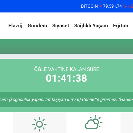
BITCOIN
79.591,74
%-1.
DOLAR
45,43620
%0.
Elazığ
Gündem
Siyaset
Sağlıklı Yaşam
Eğitim
EURO
53,38690
%0.
STERLİN
61,60380
%0.
G.ALTIN
6862,09000
%0.
BİST100
14.598,00
%
ÖĞLE VAKTİNE KALAN SÜRE
01:41:38
 (koğuculuk yapan, laf taşıyan kimse) Cennet’e giremez. (Hadis-i