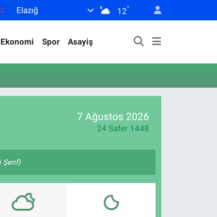
°
Elazığ
82
12
02
Ekonomi
Spor
Asayiş
19
18
19
0
7 Ağustos 2026
24 Safer 1448
 Şerif)