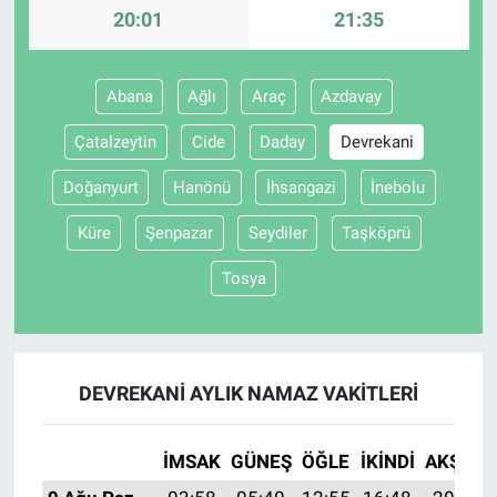
20:01
21:35
Abana
Ağlı
Araç
Azdavay
Çatalzeytin
Cide
Daday
Devrekani
Doğanyurt
Hanönü
İhsangazi
İnebolu
Küre
Şenpazar
Seydiler
Taşköprü
Tosya
DEVREKANI AYLIK NAMAZ VAKITLERI
İMSAK
GÜNEŞ
ÖĞLE
İKINDI
AKŞAM