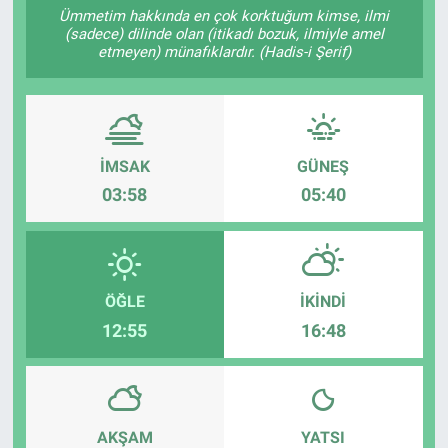
Ümmetim hakkında en çok korktuğum kimse, ilmi
(sadece) dilinde olan (itikadı bozuk, ilmiyle amel
Sağlıklı Yaşam
etmeyen) münafıklardır. (Hadis-i Şerif)
Siyaset
Spor
İMSAK
GÜNEŞ
Yaşam
03:58
05:40
ÖĞLE
İKINDI
12:55
16:48
AKŞAM
YATSI