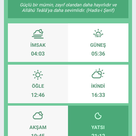
Güçlü bir mümin, zayıf olandan daha hayırlıdır ve
Allâhü Teâlâ’ya daha sevimlidir. (Hadis-i Şerif)
Sağlıklı Yaşam
Siyaset
Spor
İMSAK
GÜNEŞ
04:03
05:36
Yaşam
ÖĞLE
İKINDI
12:46
16:33
AKŞAM
YATSI
19:45
21:12