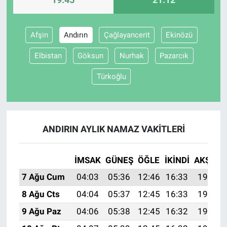
Afşin
Andırın
Çağlayancerit
Ekinözü
Elbistan
Göksun
Nurhak
Pazarcık
Türkoğlu
ANDIRIN AYLIK NAMAZ VAKITLERI
İMSAK
GÜNEŞ
ÖĞLE
İKINDI
AKŞAM
7 Ağu Cum
04:03
05:36
12:46
16:33
19:45
8 Ağu Cts
04:04
05:37
12:45
16:33
19:44
9 Ağu Paz
04:06
05:38
12:45
16:32
19:42