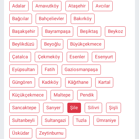
Adalar
Arnavutköy
Ataşehir
Avcılar
Bağcılar
Bahçelievler
Bakırköy
Başakşehir
Bayrampaşa
Beşiktaş
Beykoz
Beylikdüzü
Beyoğlu
Büyükçekmece
Çatalca
Çekmeköy
Esenler
Esenyurt
Eyüpsultan
Fatih
Gaziosmanpaşa
Güngören
Kadıköy
Kâğıthane
Kartal
Küçükçekmece
Maltepe
Pendik
Sancaktepe
Sarıyer
Şile
Silivri
Şişli
Sultanbeyli
Sultangazi
Tuzla
Ümraniye
Üsküdar
Zeytinburnu