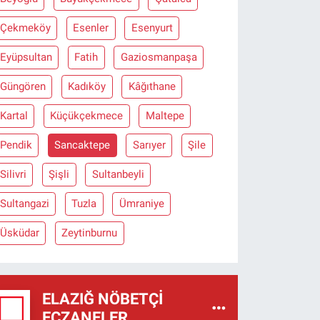
Çekmeköy
Esenler
Esenyurt
Eyüpsultan
Fatih
Gaziosmanpaşa
Güngören
Kadıköy
Kâğıthane
Kartal
Küçükçekmece
Maltepe
Pendik
Sancaktepe
Sarıyer
Şile
Silivri
Şişli
Sultanbeyli
Sultangazi
Tuzla
Ümraniye
Üsküdar
Zeytinburnu
ELAZIĞ NÖBETÇI
ECZANELER