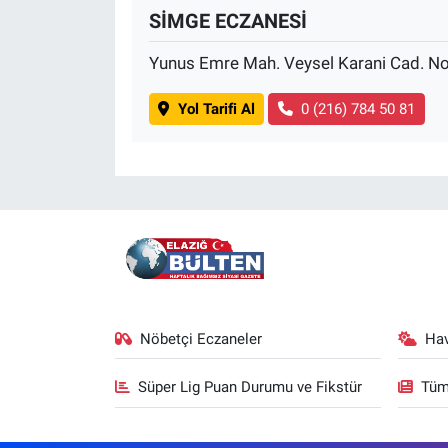
SİMGE ECZANESİ
Yunus Emre Mah. Veysel Karani Cad. No
Yol Tarifi Al
0 (216) 784 50 81
Nöbetçi Eczaneler
Ha
Süper Lig Puan Durumu ve Fikstür
Tüm