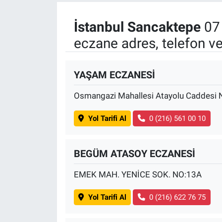
İstanbul Sancaktepe
07 
eczane adres, telefon v
YAŞAM ECZANESİ
Osmangazi Mahallesi Atayolu Caddesi 
Yol Tarifi Al
0 (216) 561 00 10
BEGÜM ATASOY ECZANESİ
EMEK MAH. YENİCE SOK. NO:13A
Yol Tarifi Al
0 (216) 622 76 75