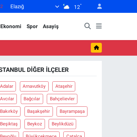
°
Elazığ
82
12
02
Ekonomi
Spor
Asayiş
19
18
19
0
İSTANBUL DIĞER İLÇELER
Adalar
Arnavutköy
Ataşehir
Avcılar
Bağcılar
Bahçelievler
Bakırköy
Başakşehir
Bayrampaşa
Beşiktaş
Beykoz
Beylikdüzü
Beyoğlu
Büyükçekmece
Çatalca