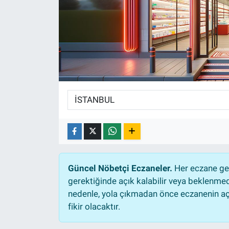
Sağlıklı Yaşam
Siyaset
Spor
Yaşam
Güncel Nöbetçi Eczaneler.
Her eczane gec
gerektiğinde açık kalabilir veya beklenme
nedenle, yola çıkmadan önce eczanenin açık
fikir olacaktır.