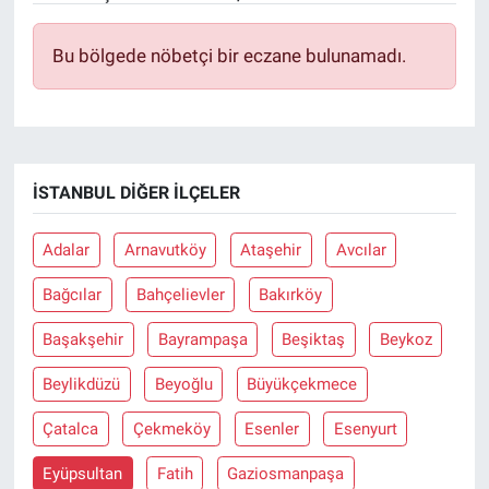
Bu bölgede nöbetçi bir eczane bulunamadı.
İSTANBUL DIĞER İLÇELER
Adalar
Arnavutköy
Ataşehir
Avcılar
Bağcılar
Bahçelievler
Bakırköy
Başakşehir
Bayrampaşa
Beşiktaş
Beykoz
Beylikdüzü
Beyoğlu
Büyükçekmece
Çatalca
Çekmeköy
Esenler
Esenyurt
Eyüpsultan
Fatih
Gaziosmanpaşa