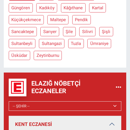
Güngören
Kadıköy
Kâğıthane
Kartal
Küçükçekmece
Maltepe
Pendik
Sancaktepe
Sarıyer
Şile
Silivri
Şişli
Sultanbeyli
Sultangazi
Tuzla
Ümraniye
Üsküdar
Zeytinburnu
ELAZIĞ NÖBETÇI
ECZANELER
KENT ECZANESİ