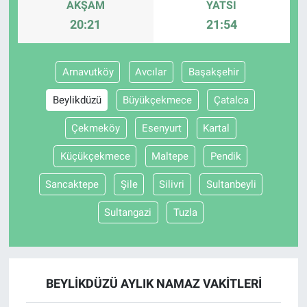
AKŞAM
YATSI
20:21
21:54
Arnavutköy
Avcılar
Başakşehir
Beylikdüzü
Büyükçekmece
Çatalca
Çekmeköy
Esenyurt
Kartal
Küçükçekmece
Maltepe
Pendik
Sancaktepe
Şile
Silivri
Sultanbeyli
Sultangazi
Tuzla
BEYLIKDÜZÜ AYLIK NAMAZ VAKITLERI