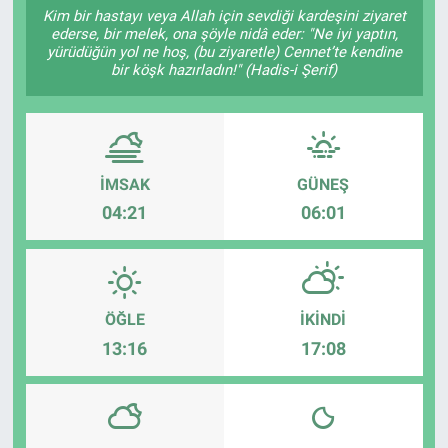
Kim bir hastayı veya Allah için sevdiği kardeşini ziyaret
ederse, bir melek, ona şöyle nidâ eder: "Ne iyi yaptın,
Sağlıklı Yaşam
yürüdüğün yol ne hoş, (bu ziyaretle) Cennet’te kendine
bir köşk hazırladın!" (Hadis-i Şerif)
Siyaset
Spor
İMSAK
GÜNEŞ
Yaşam
04:21
06:01
ÖĞLE
İKINDI
13:16
17:08