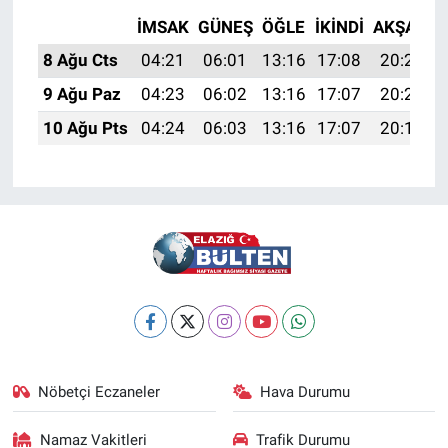
İMSAK
GÜNEŞ
ÖĞLE
İKINDI
AKŞAM
8 Ağu Cts
04:21
06:01
13:16
17:08
20:21
9 Ağu Paz
04:23
06:02
13:16
17:07
20:20
10 Ağu Pts
04:24
06:03
13:16
17:07
20:18
Nöbetçi Eczaneler
Hava Durumu
Namaz Vakitleri
Trafik Durumu