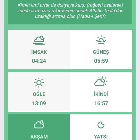
Kimin ilmi artar da dünyaya karşı (rağbeti azalarak)
zühdü artmazsa o kimsenin ancak Allâhü Teâlâ’dan
Sağlıklı Yaşam
uzaklığı artmış olur. (Hadis-i Şerif)
Siyaset
Spor
İMSAK
GÜNEŞ
Yaşam
04:24
05:59
ÖĞLE
İKINDI
13:09
16:57
AKŞAM
YATSI