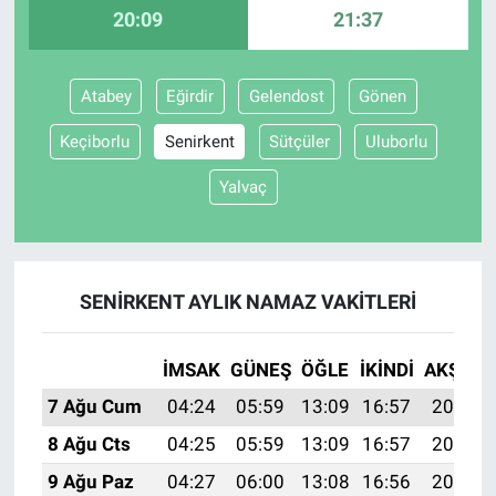
20:09
21:37
Atabey
Eğirdir
Gelendost
Gönen
Keçiborlu
Senirkent
Sütçüler
Uluborlu
Yalvaç
SENIRKENT AYLIK NAMAZ VAKITLERI
İMSAK
GÜNEŞ
ÖĞLE
İKINDI
AKŞAM
7 Ağu Cum
04:24
05:59
13:09
16:57
20:09
8 Ağu Cts
04:25
05:59
13:09
16:57
20:08
9 Ağu Paz
04:27
06:00
13:08
16:56
20:07