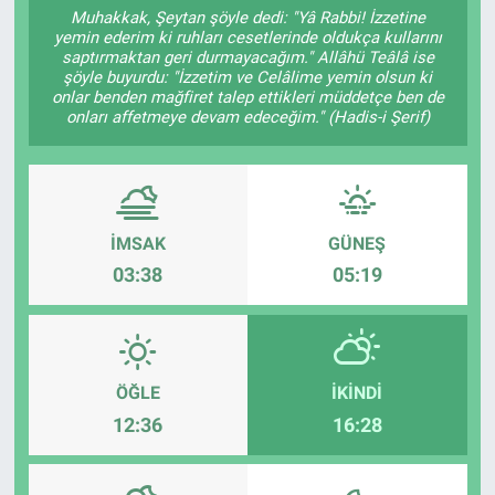
Muhakkak, Şeytan şöyle dedi: "Yâ Rabbi! İzzetine
yemin ederim ki ruhları cesetlerinde oldukça kullarını
Sağlıklı Yaşam
saptırmaktan geri durmayacağım." Allâhü Teâlâ ise
şöyle buyurdu: "İzzetim ve Celâlime yemin olsun ki
Siyaset
onlar benden mağfiret talep ettikleri müddetçe ben de
onları affetmeye devam edeceğim." (Hadis-i Şerif)
Spor
Yaşam
İMSAK
GÜNEŞ
03:38
05:19
ÖĞLE
İKINDI
12:36
16:28