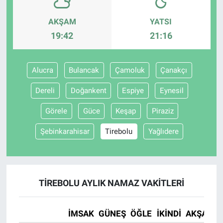
AKŞAM
YATSI
19:42
21:16
Alucra
Bulancak
Çamoluk
Çanakçı
Dereli
Doğankent
Espiye
Eynesil
Görele
Güce
Keşap
Piraziz
Şebinkarahisar
Tirebolu
Yağlıdere
TIREBOLU AYLIK NAMAZ VAKITLERI
İMSAK
GÜNEŞ
ÖĞLE
İKINDI
AKŞAM