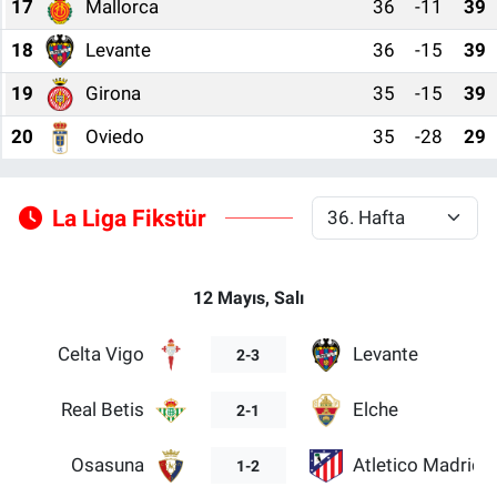
17
Mallorca
36
-11
39
18
Levante
36
-15
39
19
Girona
35
-15
39
20
Oviedo
35
-28
29
La Liga Fikstür
12 Mayıs, Salı
Celta Vigo
Levante
2-3
Real Betis
Elche
2-1
Osasuna
Atletico Madrid
1-2