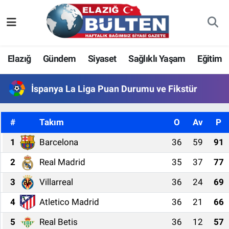
Asayiş
Nöbetçi Eczaneler
Elazığ
Gündem
Siyaset
Sağlıklı Yaşam
Eğitim
Bilim-Teknoloji
Hava Durumu
İspanya La Liga Puan Durumu ve Fikstür
Eğitim
Namaz Vakitleri
Ekonomi
Trafik Durumu
#
Takım
O
Av
P
1
Barcelona
36
59
91
Elazığ
Süper Lig Puan Durumu ve Fikstür
2
Real Madrid
35
37
77
Gündem
Tüm Manşetler
3
Villarreal
36
24
69
Kültür-Sanat
Son Dakika Haberleri
4
Atletico Madrid
36
21
66
Sağlık
Haber Arşivi
5
Real Betis
36
12
57