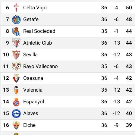
6
Celta Vigo
36
4
50
Sağlıklı Yaşam
7
Getafe
36
-6
48
Siyaset
8
Real Sociedad
35
-1
44
Spor
9
Athletic Club
36
-13
44
10
Sevilla
36
-12
43
Yaşam
11
Rayo Vallecano
35
-6
43
12
Osasuna
36
-4
42
13
Valencia
35
-12
42
14
Espanyol
36
-13
42
15
Alaves
36
-12
40
16
Elche
36
-9
39