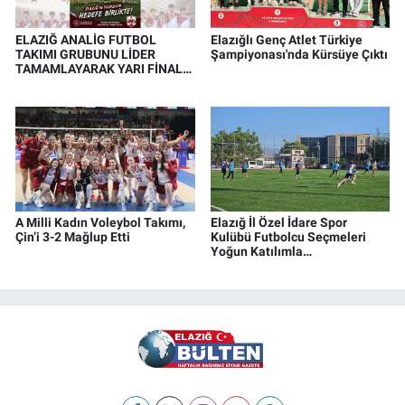
ELAZIĞ ANALİG FUTBOL
Elazığlı Genç Atlet Türkiye
TAKIMI GRUBUNU LİDER
Şampiyonası'nda Kürsüye Çıktı
TAMAMLAYARAK YARI FİNALE
YÜKSELDİ
A Milli Kadın Voleybol Takımı,
Elazığ İl Özel İdare Spor
Çin’i 3-2 Mağlup Etti
Kulübü Futbolcu Seçmeleri
Yoğun Katılımla
Gerçekleştirildi