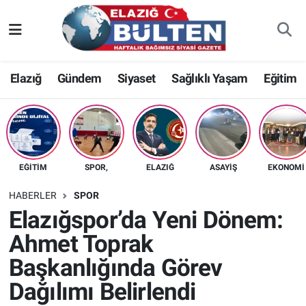
Asayiş
Nöbetçi Eczaneler
Elazığ
Gündem
Siyaset
Sağlıklı Yaşam
Eğitim
Bilim-Teknoloji
Hava Durumu
Eğitim
Namaz Vakitleri
Ekonomi
Trafik Durumu
EĞITIM
SPOR,
ELAZIĞ
ASAYIŞ
EKONOMI
Elazığ
Süper Lig Puan Durumu ve Fikstür
HABERLER
SPOR
Elazığspor’da Yeni Dönem:
Gündem
Tüm Manşetler
Ahmet Toprak
Başkanlığında Görev
Kültür-Sanat
Son Dakika Haberleri
Dağılımı Belirlendi
Sağlık
Haber Arşivi