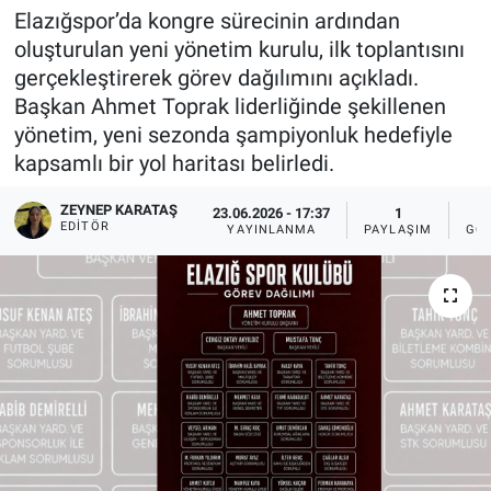
Elazığspor’da kongre sürecinin ardından
Sağlıklı Yaşam
oluşturulan yeni yönetim kurulu, ilk toplantısını
gerçekleştirerek görev dağılımını açıkladı.
Siyaset
Başkan Ahmet Toprak liderliğinde şekillenen
yönetim, yeni sezonda şampiyonluk hedefiyle
Spor
kapsamlı bir yol haritası belirledi.
Yaşam
ZEYNEP KARATAŞ
23.06.2026 - 17:37
1
EDITÖR
YAYINLANMA
PAYLAŞIM
GÖ