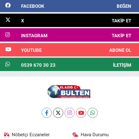
FACEBOOK
BEĞEN
X
TAKIP ET
INSTAGRAM
TAKIP ET
YOUTUBE
ABONE OL
0539 670 30 23
İLETIŞIM
Nöbetçi Eczaneler
Hava Durumu