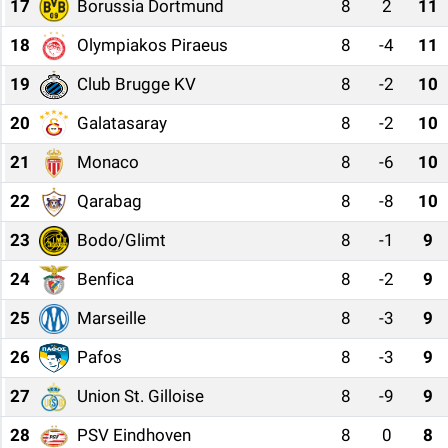
17
Borussia Dortmund
8
2
11
18
Olympiakos Piraeus
8
-4
11
19
Club Brugge KV
8
-2
10
20
Galatasaray
8
-2
10
21
Monaco
8
-6
10
22
Qarabag
8
-8
10
23
Bodo/Glimt
8
-1
9
24
Benfica
8
-2
9
25
Marseille
8
-3
9
26
Pafos
8
-3
9
27
Union St. Gilloise
8
-9
9
28
PSV Eindhoven
8
0
8