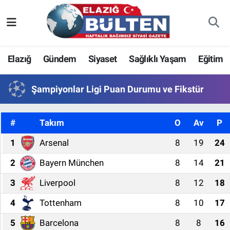
Asayiş
Nöbetçi Eczaneler
Elazığ
Gündem
Siyaset
Sağlıklı Yaşam
Eğitim
Bilim-Teknoloji
Hava Durumu
Şampiyonlar Ligi Puan Durumu ve Fikstür
Eğitim
Namaz Vakitleri
Ekonomi
Trafik Durumu
#
Takım
O
Av
P
1
Arsenal
8
19
24
Elazığ
Süper Lig Puan Durumu ve Fikstür
2
Bayern München
8
14
21
Gündem
Tüm Manşetler
3
Liverpool
8
12
18
Kültür-Sanat
Son Dakika Haberleri
4
Tottenham
8
10
17
Sağlık
Haber Arşivi
5
Barcelona
8
8
16