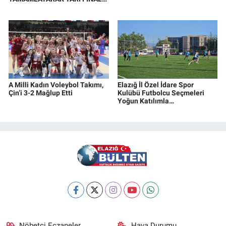
YÜKSELDİ
A Milli Kadın Voleybol Takımı,
Elazığ İl Özel İdare Spor
Çin’i 3-2 Mağlup Etti
Kulübü Futbolcu Seçmeleri
Yoğun Katılımla
Gerçekleştirildi
Nöbetçi Eczaneler
Hava Durumu