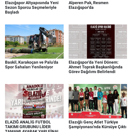
Elazığspor Altyapısında Yeni
Alperen Pak, Resmen
Sezon Sporcu Seçmeleriyle
Elazığspor'da
Başladı
Baskil, Karakoçan ve Palu’da
Elazığspor’da Yeni Dönem:
Spor Sahaları Yenileniyor
Ahmet Toprak Başkanlığında
Görev Dağılımı Belirlendi
ELAZIĞ ANALİG FUTBOL
Elazığlı Genç Atlet Türkiye
TAKIMI GRUBUNU LİDER
Şampiyonası'nda Kürsüye Çıktı
TAMAMLAYARAK YARI FİNALE