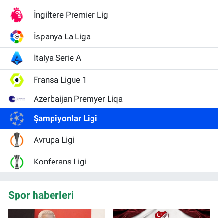
İngiltere Premier Lig
İspanya La Liga
İtalya Serie A
Fransa Ligue 1
Azerbaijan Premyer Liqa
Şampiyonlar Ligi
Avrupa Ligi
Konferans Ligi
Spor haberleri