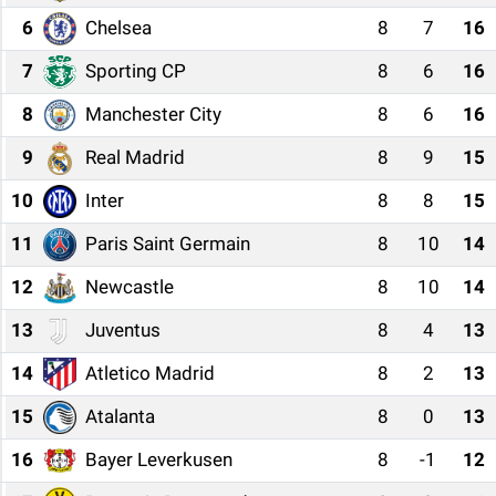
6
Chelsea
8
7
16
Sağlıklı Yaşam
7
Sporting CP
8
6
16
Siyaset
8
Manchester City
8
6
16
Spor
9
Real Madrid
8
9
15
10
Inter
8
8
15
Yaşam
11
Paris Saint Germain
8
10
14
12
Newcastle
8
10
14
13
Juventus
8
4
13
14
Atletico Madrid
8
2
13
15
Atalanta
8
0
13
16
Bayer Leverkusen
8
-1
12