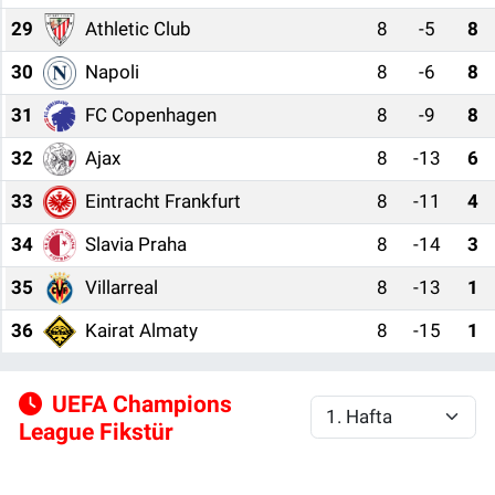
29
Athletic Club
8
-5
8
30
Napoli
8
-6
8
31
FC Copenhagen
8
-9
8
32
Ajax
8
-13
6
33
Eintracht Frankfurt
8
-11
4
34
Slavia Praha
8
-14
3
35
Villarreal
8
-13
1
36
Kairat Almaty
8
-15
1
UEFA Champions
League Fikstür