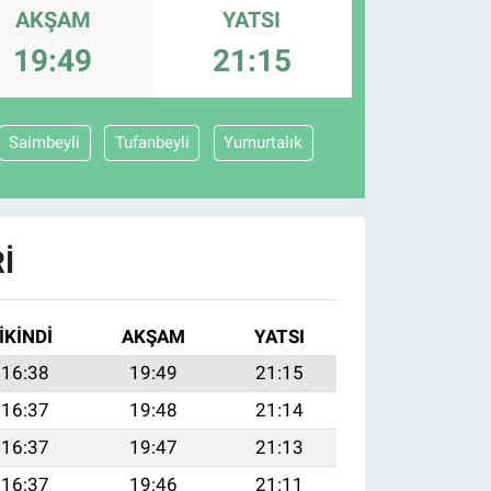
AKŞAM
YATSI
19:49
21:15
Saimbeyli
Tufanbeyli
Yumurtalık
I
İKINDI
AKŞAM
YATSI
16:38
19:49
21:15
16:37
19:48
21:14
16:37
19:47
21:13
16:37
19:46
21:11