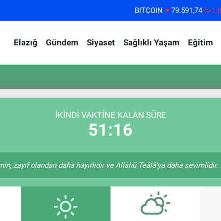
BITCOIN
79.591,74
%-1.
DOLAR
45,43620
%0.
Elazığ
Gündem
Siyaset
Sağlıklı Yaşam
Eğitim
EURO
53,38690
%0.
STERLİN
61,60380
%0.
G.ALTIN
6862,09000
%0.
BİST100
14.598,00
%
İKINDI VAKTİNE KALAN SÜRE
51:16
in, zayıf olandan daha hayırlıdır ve Allâhü Teâlâ’ya daha sevimlidir. (