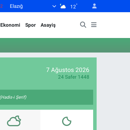
°
Elazığ
82
12
02
Ekonomi
Spor
Asayiş
19
18
19
0
7 Ağustos 2026
24 Safer 1448
Hadis-i Şerif)