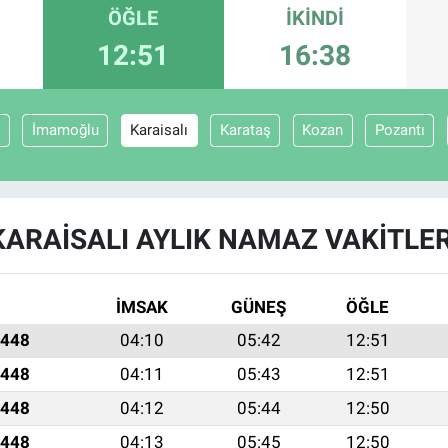
ÖĞLE
İKINDI
12:51
16:38
İmamoğlu
Karaisalı
Karataş
Kozan
Pozantı
KARAISALI AYLIK NAMAZ VAKITLER
İMSAK
GÜNEŞ
ÖĞLE
1448
04:10
05:42
12:51
1448
04:11
05:43
12:51
1448
04:12
05:44
12:50
1448
04:13
05:45
12:50