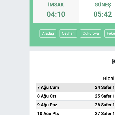
İMSAK
GÜNEŞ
Sağlıklı Yaşam
04:10
05:42
Siyaset
Aladağ
Ceyhan
Çukurova
Feke
Spor
Yaşam
HİCRİ
7 Ağu Cum
24 Safer 
8 Ağu Cts
25 Safer 
9 Ağu Paz
26 Safer 
10 Ağu Pts
27 Safer 