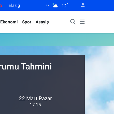
°
Elazığ
82
12
02
Ekonomi
Spor
Asayiş
19
18
19
0
urumu Tahmini
22 Mart Pazar
17:15