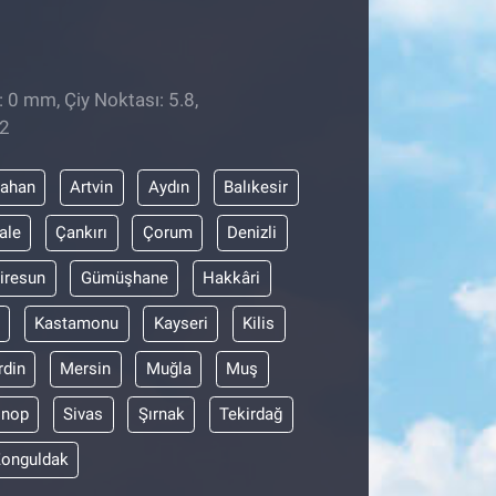
: 0 mm, Çiy Noktası: 5.8,
22
dahan
Artvin
Aydın
Balıkesir
ale
Çankırı
Çorum
Denizli
iresun
Gümüşhane
Hakkâri
Kastamonu
Kayseri
Kilis
din
Mersin
Muğla
Muş
inop
Sivas
Şırnak
Tekirdağ
onguldak