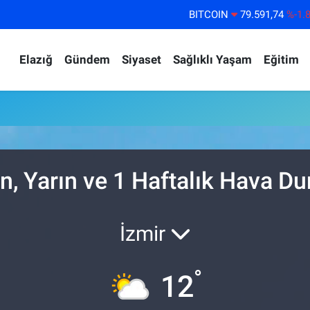
BITCOIN
79.591,74
%-1.
DOLAR
45,43620
%0.
Elazığ
Gündem
Siyaset
Sağlıklı Yaşam
Eğitim
EURO
53,38690
%0.
STERLİN
61,60380
%0.
G.ALTIN
6862,09000
%0.
BİST100
14.598,00
%
, Yarın ve 1 Haftalık Hava D
İzmir
°
12