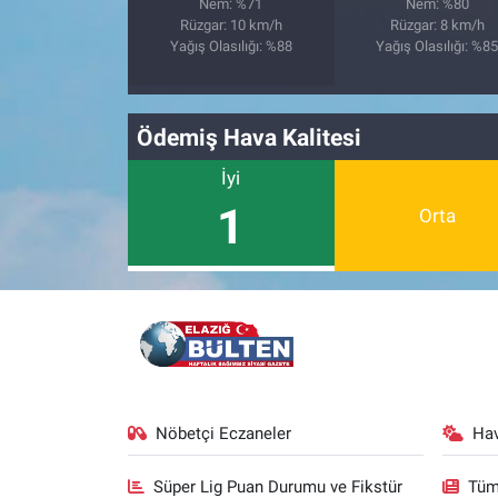
Nem: %71
Nem: %80
Rüzgar: 10 km/h
Rüzgar: 8 km/h
Yağış Olasılığı: %88
Yağış Olasılığı: %8
Ödemiş Hava Kalitesi
İyi
1
Orta
Nöbetçi Eczaneler
Ha
Süper Lig Puan Durumu ve Fikstür
Tüm