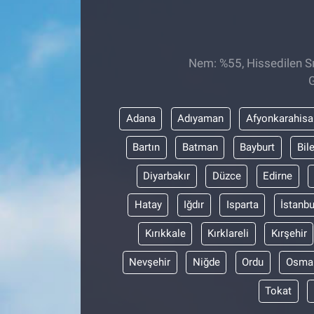
Sağlıklı Yaşam
Siyaset
Nem: %55, Hissedilen Sı
G
Spor
Adana
Adıyaman
Afyonkarahisa
Yaşam
Bartın
Batman
Bayburt
Bil
Diyarbakır
Düzce
Edirne
Hatay
Iğdır
Isparta
İstanbu
Kırıkkale
Kırklareli
Kırşehir
Nevşehir
Niğde
Ordu
Osma
Tokat