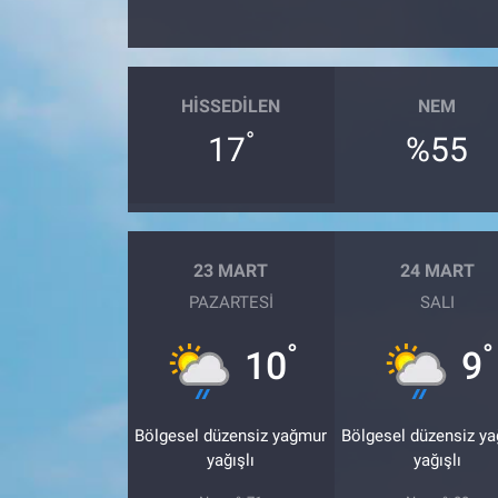
HISSEDILEN
NEM
°
17
%55
23 MART
24 MART
PAZARTESI
SALI
°
°
10
9
Bölgesel düzensiz yağmur
Bölgesel düzensiz y
yağışlı
yağışlı