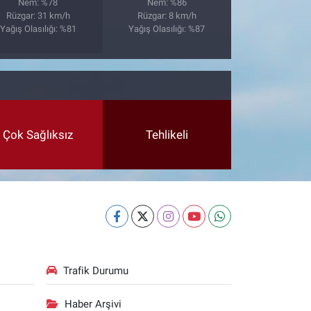
Nem: %78
Nem: %86
Rüzgar: 31 km/h
Rüzgar: 8 km/h
Yağış Olasılığı: %81
Yağış Olasılığı: %87
Çok Sağlıksız
Tehlikeli
Trafik Durumu
Haber Arşivi