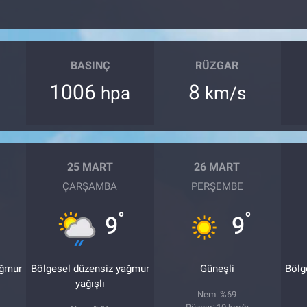
BASINÇ
RÜZGAR
1006
8
hpa
km/s
25 MART
26 MART
ÇARŞAMBA
PERŞEMBE
°
°
9
9
ağmur
Bölgesel düzensiz yağmur
Güneşli
Bölg
yağışlı
Nem: %69