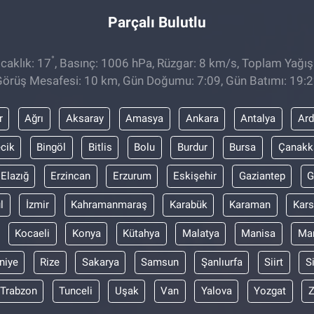
Parçalı Bulutlu
°
caklık: 17
, Basınç: 1006 hPa, Rüzgar: 8 km/s, Toplam Yağış
örüş Mesafesi: 10 km, Gün Doğumu: 7:09, Gün Batımı: 19:
r
Ağrı
Aksaray
Amasya
Ankara
Antalya
Ar
ecik
Bingöl
Bitlis
Bolu
Burdur
Bursa
Çanakk
Elazığ
Erzincan
Erzurum
Eskişehir
Gaziantep
G
l
İzmir
Kahramanmaraş
Karabük
Karaman
Kars
Kocaeli
Konya
Kütahya
Malatya
Manisa
Mar
niye
Rize
Sakarya
Samsun
Şanlıurfa
Siirt
S
Trabzon
Tunceli
Uşak
Van
Yalova
Yozgat
Z