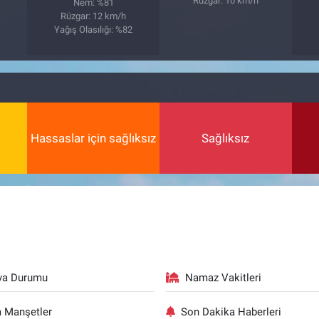
Rüzgar: 10 km/h
Nem: %81
Rüzgar: 12 km/h
5
Yağış Olasılığı: %82
Hassaslar için sağlıksız
Sağlıksız
va Durumu
Namaz Vakitleri
 Manşetler
Son Dakika Haberleri