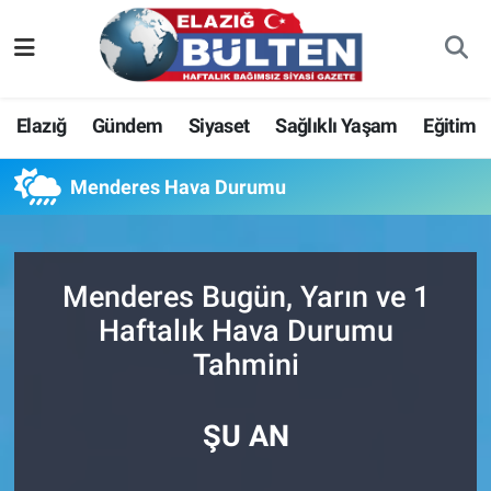
Asayiş
Nöbetçi Eczaneler
Elazığ
Gündem
Siyaset
Sağlıklı Yaşam
Eğitim
Bilim-Teknoloji
Hava Durumu
Menderes Hava Durumu
Eğitim
Namaz Vakitleri
Ekonomi
Trafik Durumu
Menderes Bugün, Yarın ve 1
Elazığ
Süper Lig Puan Durumu ve Fikstür
Haftalık Hava Durumu
Tahmini
Gündem
Tüm Manşetler
Kültür-Sanat
Son Dakika Haberleri
ŞU AN
Sağlık
Haber Arşivi