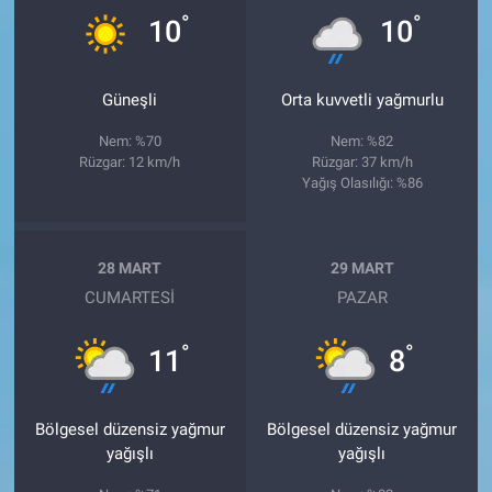
°
°
10
10
Güneşli
Orta kuvvetli yağmurlu
Nem: %70
Nem: %82
Rüzgar: 12 km/h
Rüzgar: 37 km/h
Yağış Olasılığı: %86
28 MART
29 MART
CUMARTESI
PAZAR
°
°
11
8
Bölgesel düzensiz yağmur
Bölgesel düzensiz yağmur
yağışlı
yağışlı