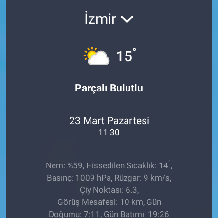
İzmir
Sağlıklı Yaşam
Siyaset
°
15
Spor
Parçalı Bulutlu
Yaşam
23 Mart Pazartesi
11:30
°
Nem: %59, Hissedilen Sıcaklık: 14
,
Basınç: 1009 hPa, Rüzgar: 9 km/s,
Çiy Noktası: 6.3,
Görüş Mesafesi: 10 km, Gün
Doğumu: 7:11, Gün Batımı: 19:26