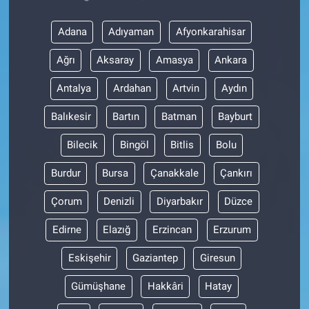
Adana
Adıyaman
Afyonkarahisar
Ağrı
Aksaray
Amasya
Ankara
Antalya
Ardahan
Artvin
Aydın
Balıkesir
Bartın
Batman
Bayburt
Bilecik
Bingöl
Bitlis
Bolu
Burdur
Bursa
Çanakkale
Çankırı
Çorum
Denizli
Diyarbakır
Düzce
Edirne
Elazığ
Erzincan
Erzurum
Eskişehir
Gaziantep
Giresun
Gümüşhane
Hakkâri
Hatay