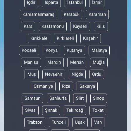
Iğdır
Isparta
İstanbul
İzmir
Kahramanmaraş
Karabük
Karaman
Kars
Kastamonu
Kayseri
Kilis
Kırıkkale
Kırklareli
Kırşehir
Kocaeli
Konya
Kütahya
Malatya
Manisa
Mardin
Mersin
Muğla
Muş
Nevşehir
Niğde
Ordu
Osmaniye
Rize
Sakarya
Samsun
Şanlıurfa
Siirt
Sinop
Sivas
Şırnak
Tekirdağ
Tokat
Trabzon
Tunceli
Uşak
Van