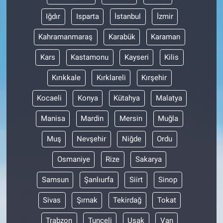
Iğdır
Isparta
İstanbul
İzmir
Kahramanmaraş
Karabük
Karaman
Kars
Kastamonu
Kayseri
Kilis
Kırıkkale
Kırklareli
Kırşehir
Kocaeli
Konya
Kütahya
Malatya
Manisa
Mardin
Mersin
Muğla
Muş
Nevşehir
Niğde
Ordu
Osmaniye
Rize
Sakarya
Samsun
Şanlıurfa
Siirt
Sinop
Sivas
Şırnak
Tekirdağ
Tokat
Trabzon
Tunceli
Uşak
Van