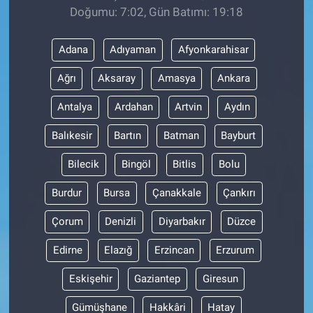
Doğumu: 7:02, Gün Batımı: 19:18
Adana
Adıyaman
Afyonkarahisar
Ağrı
Aksaray
Amasya
Ankara
Antalya
Ardahan
Artvin
Aydın
Balıkesir
Bartın
Batman
Bayburt
Bilecik
Bingöl
Bitlis
Bolu
Burdur
Bursa
Çanakkale
Çankırı
Çorum
Denizli
Diyarbakır
Düzce
Edirne
Elazığ
Erzincan
Erzurum
Eskişehir
Gaziantep
Giresun
Gümüşhane
Hakkâri
Hatay