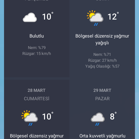
°
°
10
12
Bulutlu
Bölgesel düzensiz yağmur
yağışlı
Nem: %79
Rüzgar: 15 km/h
Nem: %71
Rüzgar: 27 km/h
Yağış Olasılığı: %57
28 MART
29 MART
CUMARTESI
PAZAR
°
°
10
8
Bölgesel düzensiz yağmur
Orta kuvvetli yağmurlu