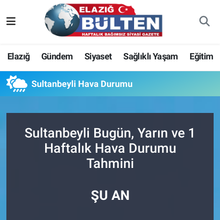
Asayiş
Nöbetçi Eczaneler
Elazığ
Gündem
Siyaset
Sağlıklı Yaşam
Eğitim
Bilim-Teknoloji
Hava Durumu
Sultanbeyli Hava Durumu
Eğitim
Namaz Vakitleri
Ekonomi
Trafik Durumu
Sultanbeyli Bugün, Yarın ve 1
Elazığ
Süper Lig Puan Durumu ve Fikstür
Haftalık Hava Durumu
Tahmini
Gündem
Tüm Manşetler
Kültür-Sanat
Son Dakika Haberleri
ŞU AN
Sağlık
Haber Arşivi