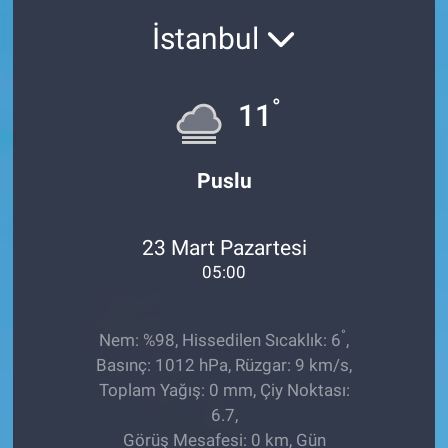
İstanbul
Sağlıklı Yaşam
Siyaset
°
11
Spor
Puslu
Yaşam
23 Mart Pazartesi
05:00
°
Nem: %98, Hissedilen Sıcaklık: 6
,
Basınç: 1012 hPa, Rüzgar: 9 km/s,
Toplam Yağış: 0 mm, Çiy Noktası:
6.7,
Görüş Mesafesi: 0 km, Gün