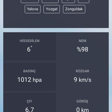
Yalova
Yozgat
Zonguldak
HISSEDILEN
NEM
°
6
%98
BASINÇ
RÜZGAR
1012
9
hpa
km/s
ÇIY
GÖRÜŞ
6.7
0
km