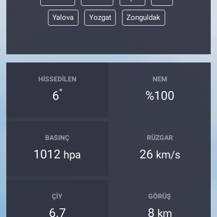
Yalova
Yozgat
Zonguldak
HISSEDILEN
NEM
°
6
%100
BASINÇ
RÜZGAR
1012
26
hpa
km/s
ÇIY
GÖRÜŞ
6.7
8
km