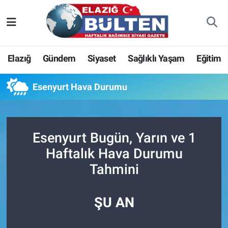
Asayiş
Nöbetçi Eczaneler
Elazığ
Gündem
Siyaset
Sağlıklı Yaşam
Eğitim
Bilim-Teknoloji
Hava Durumu
Esenyurt Hava Durumu
Eğitim
Namaz Vakitleri
Ekonomi
Trafik Durumu
Esenyurt Bugün, Yarın ve 1
Elazığ
Süper Lig Puan Durumu ve Fikstür
Haftalık Hava Durumu
Tahmini
Gündem
Tüm Manşetler
Kültür-Sanat
Son Dakika Haberleri
ŞU AN
Sağlık
Haber Arşivi