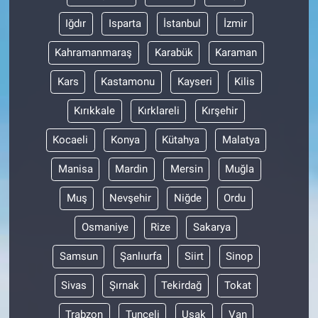
Iğdır
Isparta
İstanbul
İzmir
Kahramanmaraş
Karabük
Karaman
Kars
Kastamonu
Kayseri
Kilis
Kırıkkale
Kırklareli
Kırşehir
Kocaeli
Konya
Kütahya
Malatya
Manisa
Mardin
Mersin
Muğla
Muş
Nevşehir
Niğde
Ordu
Osmaniye
Rize
Sakarya
Samsun
Şanlıurfa
Siirt
Sinop
Sivas
Şırnak
Tekirdağ
Tokat
Trabzon
Tunceli
Uşak
Van