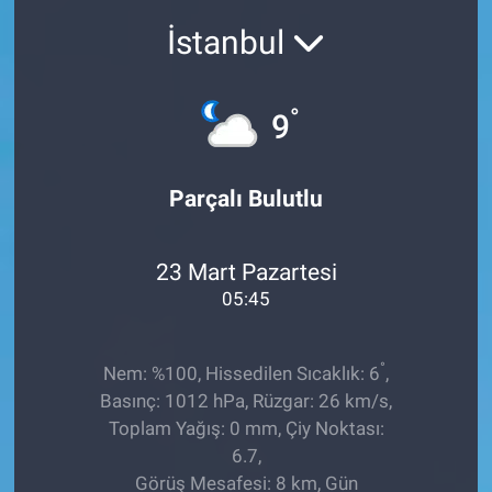
İstanbul
Sağlıklı Yaşam
Siyaset
°
9
Spor
Parçalı Bulutlu
Yaşam
23 Mart Pazartesi
05:45
°
Nem: %100, Hissedilen Sıcaklık: 6
,
Basınç: 1012 hPa, Rüzgar: 26 km/s,
Toplam Yağış: 0 mm, Çiy Noktası:
6.7,
Görüş Mesafesi: 8 km, Gün