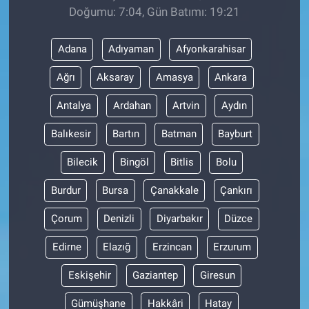
Doğumu: 7:04, Gün Batımı: 19:21
Adana
Adıyaman
Afyonkarahisar
Ağrı
Aksaray
Amasya
Ankara
Antalya
Ardahan
Artvin
Aydın
Balıkesir
Bartın
Batman
Bayburt
Bilecik
Bingöl
Bitlis
Bolu
Burdur
Bursa
Çanakkale
Çankırı
Çorum
Denizli
Diyarbakır
Düzce
Edirne
Elazığ
Erzincan
Erzurum
Eskişehir
Gaziantep
Giresun
Gümüşhane
Hakkâri
Hatay