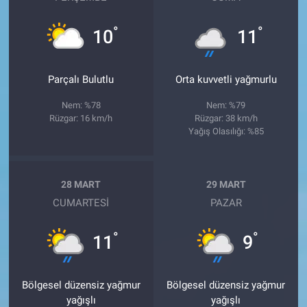
°
°
10
11
Parçalı Bulutlu
Orta kuvvetli yağmurlu
Nem: %78
Nem: %79
Rüzgar: 16 km/h
Rüzgar: 38 km/h
Yağış Olasılığı: %85
28 MART
29 MART
CUMARTESI
PAZAR
°
°
11
9
Bölgesel düzensiz yağmur
Bölgesel düzensiz yağmur
yağışlı
yağışlı