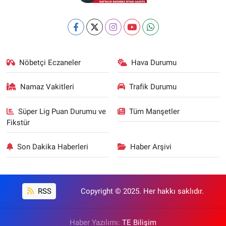
Nöbetçi Eczaneler
Hava Durumu
Namaz Vakitleri
Trafik Durumu
Süper Lig Puan Durumu ve
Tüm Manşetler
Fikstür
Son Dakika Haberleri
Haber Arşivi
RSS
Copyright © 2025. Her hakkı saklıdır.
Haber Yazılımı:
TE Bilişim