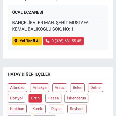
ÖCAL ECZANESİ
BAHÇELİEVLER MAH. ŞEHİT MUSTAFA
KEMAL BALIKOĞLU SOK. NO: 1
Yol Tarifi Al
0 (326) 681 55 45
HATAY DIĞER İLÇELER
Altınözü
Antakya
Arsuz
Belen
Defne
Dörtyol
Erzin
Hassa
İskenderun
Kırıkhan
Kumlu
Payas
Reyhanlı