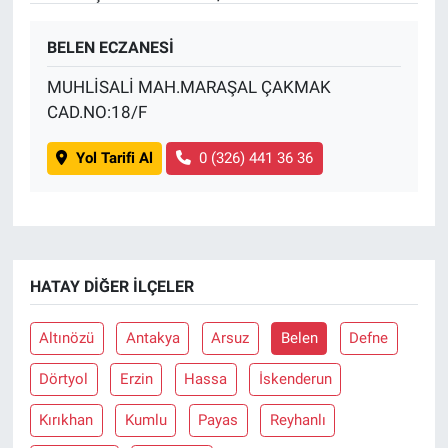
BELEN ECZANESİ
MUHLİSALİ MAH.MARAŞAL ÇAKMAK
CAD.NO:18/F
Yol Tarifi Al
0 (326) 441 36 36
HATAY DIĞER İLÇELER
Altınözü
Antakya
Arsuz
Belen
Defne
Dörtyol
Erzin
Hassa
İskenderun
Kırıkhan
Kumlu
Payas
Reyhanlı