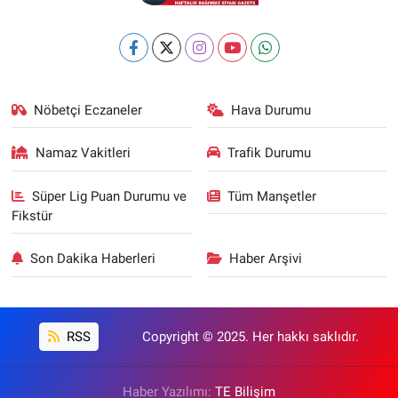
Nöbetçi Eczaneler
Hava Durumu
Namaz Vakitleri
Trafik Durumu
Süper Lig Puan Durumu ve
Tüm Manşetler
Fikstür
Son Dakika Haberleri
Haber Arşivi
RSS
Copyright © 2025. Her hakkı saklıdır.
Haber Yazılımı:
TE Bilişim