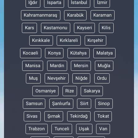
Iğdır
Isparta
İstanbul
İzmir
Kahramanmaraş
Karabük
Karaman
Kars
Kastamonu
Kayseri
Kilis
Kırıkkale
Kırklareli
Kırşehir
Kocaeli
Konya
Kütahya
Malatya
Manisa
Mardin
Mersin
Muğla
Muş
Nevşehir
Niğde
Ordu
Osmaniye
Rize
Sakarya
Samsun
Şanlıurfa
Siirt
Sinop
Sivas
Şırnak
Tekirdağ
Tokat
Trabzon
Tunceli
Uşak
Van