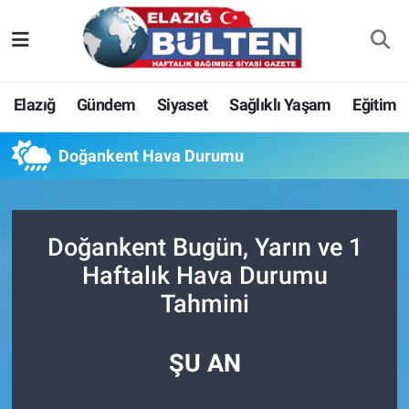
Asayiş
Nöbetçi Eczaneler
Elazığ
Gündem
Siyaset
Sağlıklı Yaşam
Eğitim
Bilim-Teknoloji
Hava Durumu
Doğankent Hava Durumu
Eğitim
Namaz Vakitleri
Ekonomi
Trafik Durumu
Doğankent Bugün, Yarın ve 1
Elazığ
Süper Lig Puan Durumu ve Fikstür
Haftalık Hava Durumu
Tahmini
Gündem
Tüm Manşetler
Kültür-Sanat
Son Dakika Haberleri
ŞU AN
Sağlık
Haber Arşivi