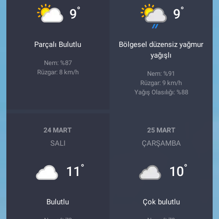
°
°
9
9
Parçalı Bulutlu
Bölgesel düzensiz yağmur
yağışlı
Nem: %87
Rüzgar: 8 km/h
Nem: %91
Rüzgar: 9 km/h
Yağış Olasılığı: %88
24 MART
25 MART
SALI
ÇARŞAMBA
°
°
11
10
Bulutlu
Çok bulutlu