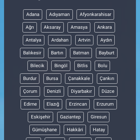
Adana
Adıyaman
Afyonkarahisar
Ağrı
Aksaray
Amasya
Ankara
Antalya
Ardahan
Artvin
Aydın
Balıkesir
Bartın
Batman
Bayburt
Bilecik
Bingöl
Bitlis
Bolu
Burdur
Bursa
Çanakkale
Çankırı
Çorum
Denizli
Diyarbakır
Düzce
Edirne
Elazığ
Erzincan
Erzurum
Eskişehir
Gaziantep
Giresun
Gümüşhane
Hakkâri
Hatay