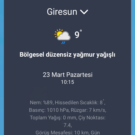
Giresun
Sağlıklı Yaşam
Siyaset
°
9
Spor
Bölgesel düzensiz yağmur yağışlı
Yaşam
23 Mart Pazartesi
10:15
°
Nem: %89, Hissedilen Sıcaklık: 8
,
Basınç: 1010 hPa, Rüzgar: 7 km/s,
Toplam Yağış: 0 mm, Çiy Noktası:
7.4,
Görüş Mesafesi: 10 km, Gün