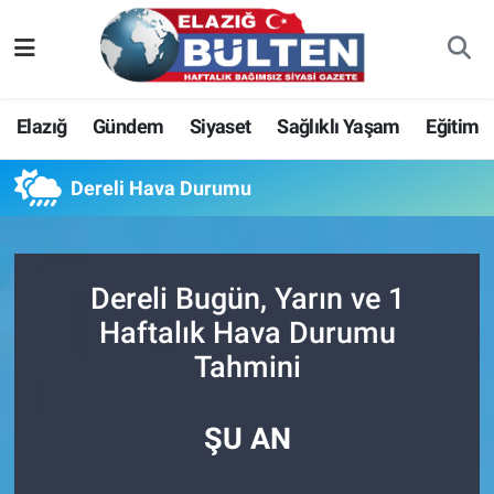
Asayiş
Nöbetçi Eczaneler
Elazığ
Gündem
Siyaset
Sağlıklı Yaşam
Eğitim
Bilim-Teknoloji
Hava Durumu
Dereli Hava Durumu
Eğitim
Namaz Vakitleri
Ekonomi
Trafik Durumu
Dereli Bugün, Yarın ve 1
Elazığ
Süper Lig Puan Durumu ve Fikstür
Haftalık Hava Durumu
Tahmini
Gündem
Tüm Manşetler
Kültür-Sanat
Son Dakika Haberleri
ŞU AN
Sağlık
Haber Arşivi