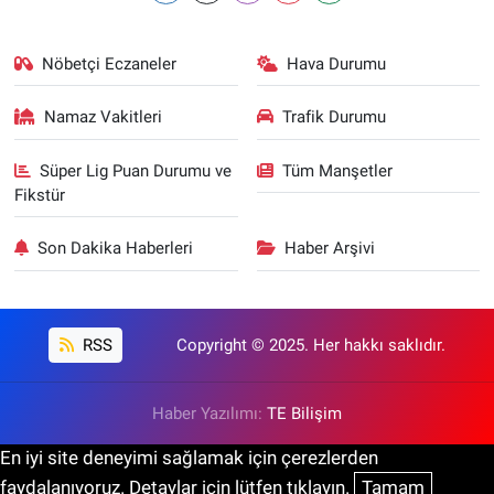
Nöbetçi Eczaneler
Hava Durumu
Namaz Vakitleri
Trafik Durumu
Süper Lig Puan Durumu ve
Tüm Manşetler
Fikstür
Son Dakika Haberleri
Haber Arşivi
RSS
Copyright © 2025. Her hakkı saklıdır.
Haber Yazılımı:
TE Bilişim
En iyi site deneyimi sağlamak için çerezlerden
faydalanıyoruz. Detaylar için lütfen tıklayın.
Tamam