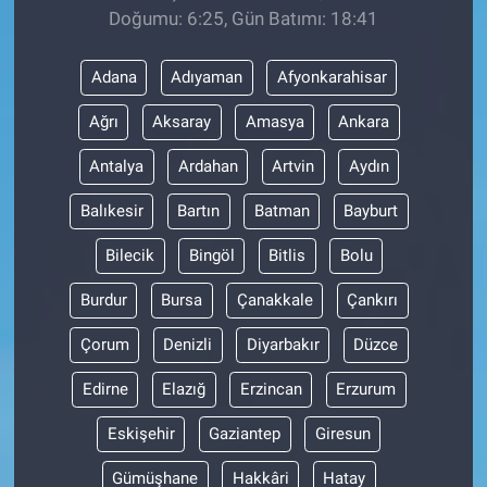
Doğumu: 6:25, Gün Batımı: 18:41
Adana
Adıyaman
Afyonkarahisar
Ağrı
Aksaray
Amasya
Ankara
Antalya
Ardahan
Artvin
Aydın
Balıkesir
Bartın
Batman
Bayburt
Bilecik
Bingöl
Bitlis
Bolu
Burdur
Bursa
Çanakkale
Çankırı
Çorum
Denizli
Diyarbakır
Düzce
Edirne
Elazığ
Erzincan
Erzurum
Eskişehir
Gaziantep
Giresun
Gümüşhane
Hakkâri
Hatay