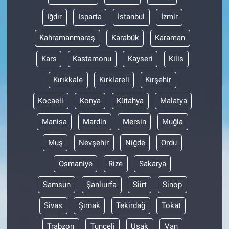
Iğdır
Isparta
İstanbul
İzmir
Kahramanmaraş
Karabük
Karaman
Kars
Kastamonu
Kayseri
Kilis
Kırıkkale
Kırklareli
Kırşehir
Kocaeli
Konya
Kütahya
Malatya
Manisa
Mardin
Mersin
Muğla
Muş
Nevşehir
Niğde
Ordu
Osmaniye
Rize
Sakarya
Samsun
Şanlıurfa
Siirt
Sinop
Sivas
Şırnak
Tekirdağ
Tokat
Trabzon
Tunceli
Uşak
Van