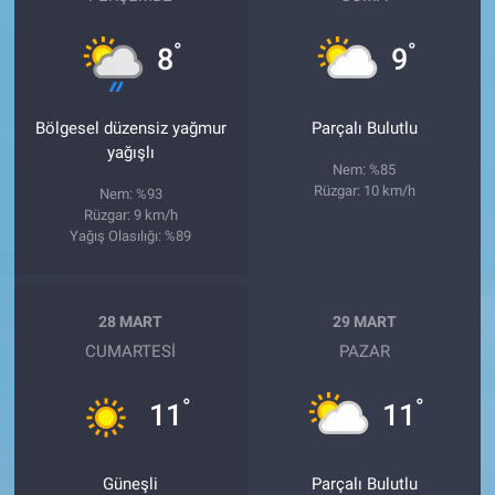
°
°
8
9
Bölgesel düzensiz yağmur
Parçalı Bulutlu
yağışlı
Nem: %85
Rüzgar: 10 km/h
Nem: %93
Rüzgar: 9 km/h
Yağış Olasılığı: %89
28 MART
29 MART
CUMARTESI
PAZAR
°
°
11
11
Güneşli
Parçalı Bulutlu