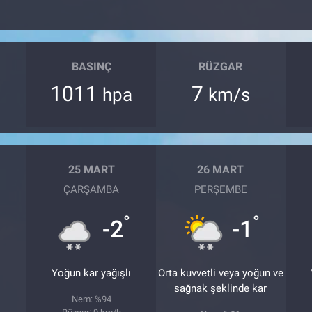
BASINÇ
RÜZGAR
1011
7
hpa
km/s
25 MART
26 MART
ÇARŞAMBA
PERŞEMBE
°
°
°
-2
-1
Yoğun kar yağışlı
Orta kuvvetli veya yoğun ve
sağnak şeklinde kar
Nem: %94