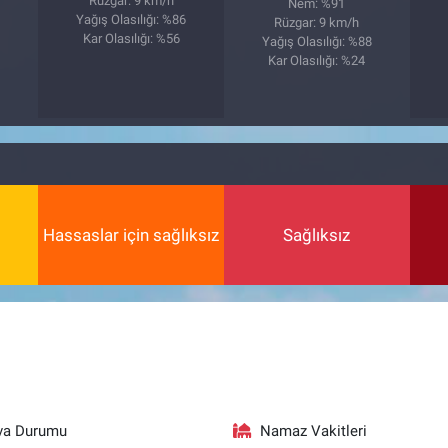
Rüzgar: 9 km/h
Nem: %91
Yağış Olasılığı: %86
Rüzgar: 9 km/h
Kar Olasılığı: %56
Yağış Olasılığı: %88
Kar Olasılığı: %24
Hassaslar için sağlıksız
Sağlıksız
va Durumu
Namaz Vakitleri