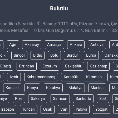
Bulutlu
°
sedilen Sıcaklık: -3
, Basınç: 1011 hPa, Rüzgar: 7 km/s, Çiy 
örüş Mesafesi: 10 km, Gün Doğumu: 6:14, Gün Batımı: 18:
r
Ağrı
Aksaray
Amasya
Ankara
Antalya
Ar
ecik
Bingöl
Bitlis
Bolu
Burdur
Bursa
Çanakk
Elazığ
Erzincan
Erzurum
Eskişehir
Gaziantep
G
l
İzmir
Kahramanmaraş
Karabük
Karaman
Kars
Kocaeli
Konya
Kütahya
Malatya
Manisa
Mar
niye
Rize
Sakarya
Samsun
Şanlıurfa
Siirt
S
Trabzon
Tunceli
Uşak
Van
Yalova
Yozgat
Z