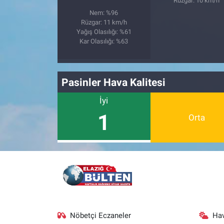
Rüzgar: 10 km/h
Nem: %96
Rüzgar: 11 km/h
Yağış Olasılığı: %61
Kar Olasılığı: %63
Pasinler Hava Kalitesi
İyi
1
Orta
Nöbetçi Eczaneler
Ha