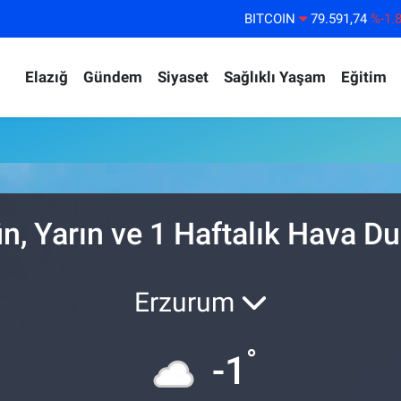
BITCOIN
79.591,74
%-1.
DOLAR
45,43620
%0.
Elazığ
Gündem
Siyaset
Sağlıklı Yaşam
Eğitim
EURO
53,38690
%0.
STERLİN
61,60380
%0.
G.ALTIN
6862,09000
%0.
BİST100
14.598,00
%
n, Yarın ve 1 Haftalık Hava 
Erzurum
°
-1