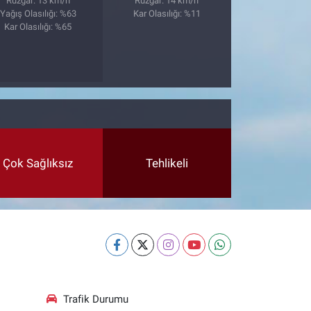
Rüzgar: 13 km/h
Rüzgar: 14 km/h
Yağış Olasılığı: %63
Kar Olasılığı: %11
Kar Olasılığı: %65
Çok Sağlıksız
Tehlikeli
Trafik Durumu