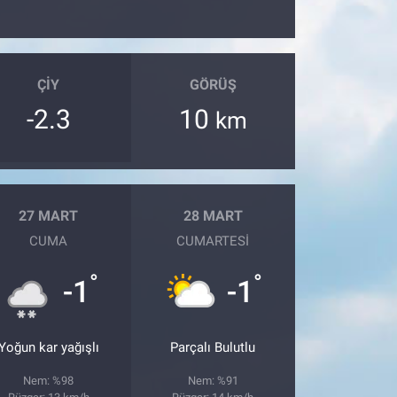
ÇIY
GÖRÜŞ
-2.3
10
km
27 MART
28 MART
CUMA
CUMARTESI
°
°
-1
-1
Yoğun kar yağışlı
Parçalı Bulutlu
Nem: %98
Nem: %91