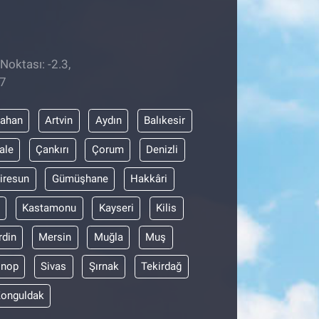
Noktası: -2.3,
27
dahan
Artvin
Aydın
Balıkesir
ale
Çankırı
Çorum
Denizli
iresun
Gümüşhane
Hakkâri
Kastamonu
Kayseri
Kilis
din
Mersin
Muğla
Muş
inop
Sivas
Şırnak
Tekirdağ
onguldak