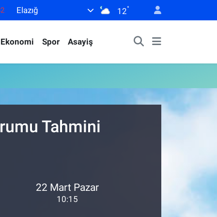
°
Elazığ
82
12
02
Ekonomi
Spor
Asayiş
19
18
19
0
Durumu Tahmini
22 Mart Pazar
10:15