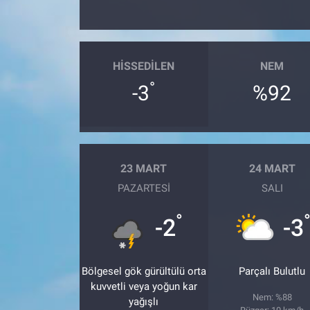
HISSEDILEN
NEM
°
-3
%92
23 MART
24 MART
PAZARTESI
SALI
°
-2
-3
Bölgesel gök gürültülü orta
Parçalı Bulutlu
kuvvetli veya yoğun kar
Nem: %88
yağışlı