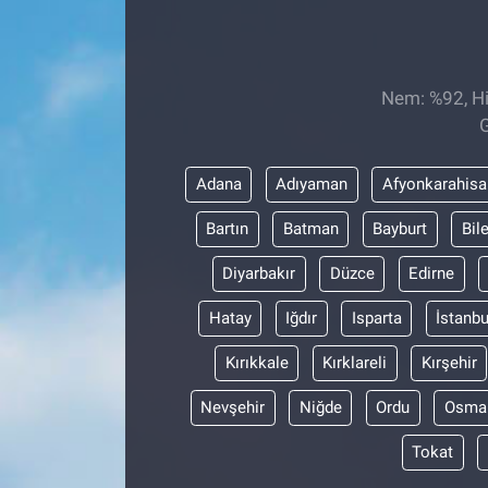
Sağlıklı Yaşam
Siyaset
Nem: %92, His
G
Spor
Adana
Adıyaman
Afyonkarahisa
Yaşam
Bartın
Batman
Bayburt
Bil
Diyarbakır
Düzce
Edirne
Hatay
Iğdır
Isparta
İstanbu
Kırıkkale
Kırklareli
Kırşehir
Nevşehir
Niğde
Ordu
Osma
Tokat