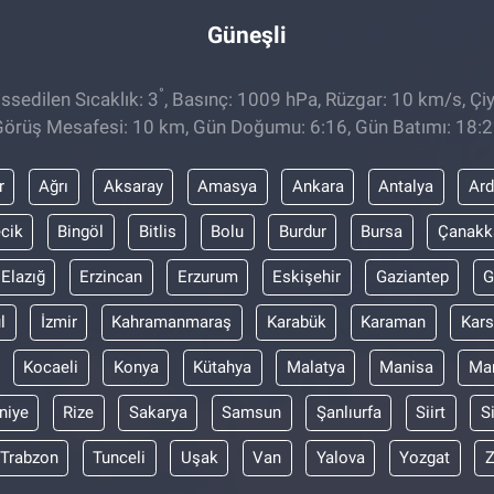
Güneşli
°
sedilen Sıcaklık: 3
, Basınç: 1009 hPa, Rüzgar: 10 km/s, Çiy
örüş Mesafesi: 10 km, Gün Doğumu: 6:16, Gün Batımı: 18:
r
Ağrı
Aksaray
Amasya
Ankara
Antalya
Ar
ecik
Bingöl
Bitlis
Bolu
Burdur
Bursa
Çanakk
Elazığ
Erzincan
Erzurum
Eskişehir
Gaziantep
G
l
İzmir
Kahramanmaraş
Karabük
Karaman
Kars
Kocaeli
Konya
Kütahya
Malatya
Manisa
Mar
niye
Rize
Sakarya
Samsun
Şanlıurfa
Siirt
S
Trabzon
Tunceli
Uşak
Van
Yalova
Yozgat
Z