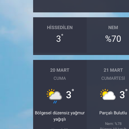
HISSEDILEN
NEM
°
3
%70
20 MART
21 MART
CUMA
CUMARTESI
°
°
3
3
Bölgesel düzensiz yağmur
Parçalı Bulutlu
yağışlı
Nem: %78