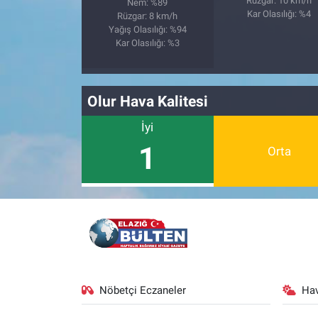
Rüzgar: 10 km/h
Nem: %89
Kar Olasılığı: %4
Rüzgar: 8 km/h
Yağış Olasılığı: %94
Kar Olasılığı: %3
Olur Hava Kalitesi
İyi
1
Orta
Nöbetçi Eczaneler
Ha