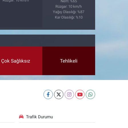
Rüzgar: 10 km/h
Nem: %65
Rüzgar: 10 km/h
Yağış Olasılığı: %87
Kar Olasılığı: %10
Çok Sağlıksız
Tehlikeli
Trafik Durumu