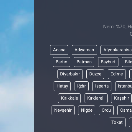
Sağlıklı Yaşam
Siyaset
Nem: %70, His
G
Spor
Adana
Adıyaman
Afyonkarahisa
Yaşam
Bartın
Batman
Bayburt
Bil
Diyarbakır
Düzce
Edirne
Hatay
Iğdır
Isparta
İstanbu
Kırıkkale
Kırklareli
Kırşehir
Nevşehir
Niğde
Ordu
Osma
Tokat