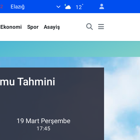
°
Elazığ
82
12
02
Ekonomi
Spor
Asayiş
19
18
19
0
rumu Tahmini
19 Mart Perşembe
17:45