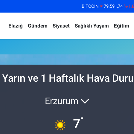
BITCOIN
79.591,74
%-1.
DOLAR
45,43620
%0.
Elazığ
Gündem
Siyaset
Sağlıklı Yaşam
Eğitim
EURO
53,38690
%0.
STERLİN
61,60380
%0.
G.ALTIN
6862,09000
%0.
BİST100
14.598,00
%
 Yarın ve 1 Haftalık Hava Du
Erzurum
°
7