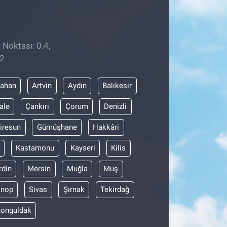
 Noktası: 0.4,
22
dahan
Artvin
Aydın
Balıkesir
ale
Çankırı
Çorum
Denizli
iresun
Gümüşhane
Hakkâri
Kastamonu
Kayseri
Kilis
din
Mersin
Muğla
Muş
inop
Sivas
Şırnak
Tekirdağ
onguldak