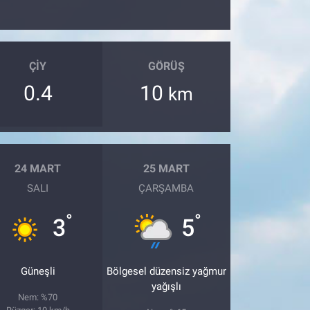
ÇIY
GÖRÜŞ
0.4
10
km
24 MART
25 MART
SALI
ÇARŞAMBA
°
°
3
5
Güneşli
Bölgesel düzensiz yağmur
yağışlı
Nem: %70