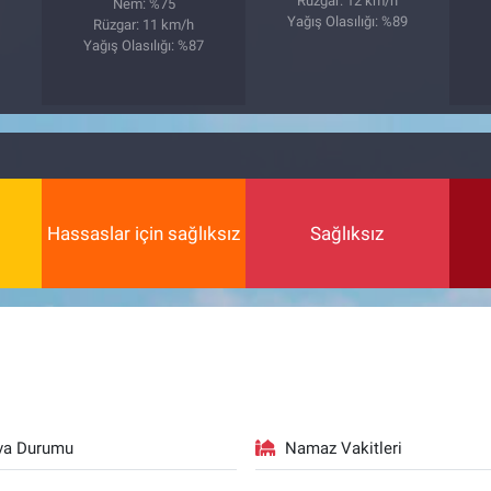
Rüzgar: 12 km/h
Nem: %75
Yağış Olasılığı: %89
Rüzgar: 11 km/h
Yağış Olasılığı: %87
Hassaslar için sağlıksız
Sağlıksız
va Durumu
Namaz Vakitleri