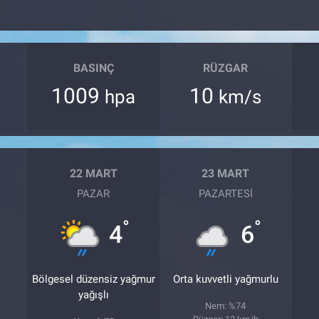
BASINÇ
RÜZGAR
1009
10
hpa
km/s
22 MART
23 MART
PAZAR
PAZARTESI
°
°
4
6
Bölgesel düzensiz yağmur
Orta kuvvetli yağmurlu
yağışlı
Nem: %74