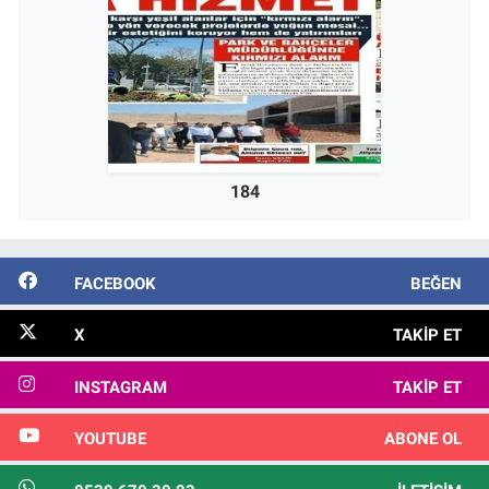
184
FACEBOOK
BEĞEN
X
TAKIP ET
INSTAGRAM
TAKIP ET
YOUTUBE
ABONE OL