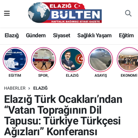
Asayiş
Nöbetçi Eczaneler
Elazığ
Gündem
Siyaset
Sağlıklı Yaşam
Eğitim
Bilim-Teknoloji
Hava Durumu
Eğitim
Namaz Vakitleri
Ekonomi
Trafik Durumu
EĞITIM
SPOR,
ELAZIĞ
ASAYIŞ
EKONOMI
Elazığ
Süper Lig Puan Durumu ve Fikstür
HABERLER
ELAZIĞ
Elazığ Türk Ocakları’ndan
Gündem
Tüm Manşetler
“Vatan Toprağının Dil
Tapusu: Türkiye Türkçesi
Kültür-Sanat
Son Dakika Haberleri
Ağızları” Konferansı
Sağlık
Haber Arşivi