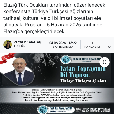
Elazığ Türk Ocakları tarafından düzenlenecek
Sağlıklı Yaşam
konferansta Türkiye Türkçesi ağızlarının
tarihsel, kültürel ve dil bilimsel boyutları ele
Siyaset
alınacak. Program, 5 Haziran 2026 tarihinde
Elazığ’da gerçekleştirilecek.
Spor
ZEYNEP KARATAŞ
04.06.2026 - 13:22
1
EDITÖR
YAYINLANMA
PAYLAŞIM
GÖ
Yaşam