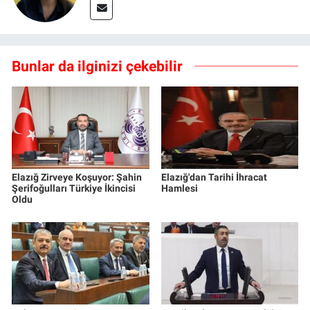
Bunlar da ilginizi çekebilir
Elazığ Zirveye Koşuyor: Şahin
Elazığ'dan Tarihi İhracat
Şerifoğulları Türkiye İkincisi
Hamlesi
Oldu