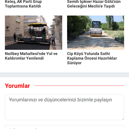
Keleş, AK Parti Grup
Semih Işıkver Hazar Gölü'nün
Toplantısına Katıldı
Geleceğini Meclis'e Taşıdı
Nailbey Mahallesi'nde Yol ve
Cip Köyü Yolunda Sathi
Kaldırımlar Yenilendi
Kaplama Öncesi Hazırlıklar
Sürüyor
Yorumlar