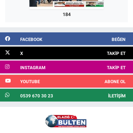
184
FACEBOOK
BEĞEN
X
TAKIP ET
INSTAGRAM
TAKIP ET
YOUTUBE
ABONE OL
0539 670 30 23
İLETIŞIM