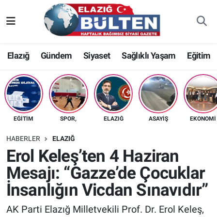
Asayiş
Nöbetçi Eczaneler
Elazığ
Gündem
Siyaset
Sağlıklı Yaşam
Eğitim
Bilim-Teknoloji
Hava Durumu
Eğitim
Namaz Vakitleri
Ekonomi
Trafik Durumu
EĞITIM
SPOR,
ELAZIĞ
ASAYIŞ
EKONOMI
Elazığ
Süper Lig Puan Durumu ve Fikstür
HABERLER
ELAZIĞ
Erol Keleş’ten 4 Haziran
Gündem
Tüm Manşetler
Mesajı: “Gazze’de Çocuklar
İnsanlığın Vicdan Sınavıdır”
Kültür-Sanat
Son Dakika Haberleri
AK Parti Elazığ Milletvekili Prof. Dr. Erol Keleş,
Sağlık
Haber Arşivi