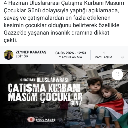
4 Haziran Uluslararası Çatışma Kurbanı Masum
Çocuklar Günü dolayısıyla yaptığı açıklamada,
Sağlıklı Yaşam
savaş ve çatışmalardan en fazla etkilenen
kesimin çocuklar olduğunu belirterek özellikle
Siyaset
Gazze’de yaşanan insanlık dramına dikkat
çekti.
Spor
ZEYNEP KARATAŞ
04.06.2026 - 12:53
1
Yaşam
EDITÖR
YAYINLANMA
PAYLAŞIM
GÖ