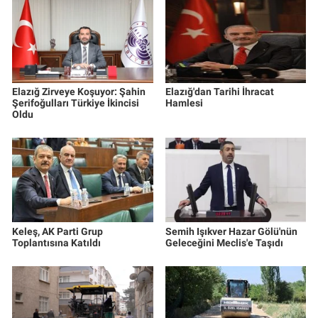
Elazığ Zirveye Koşuyor: Şahin
Elazığ'dan Tarihi İhracat
Şerifoğulları Türkiye İkincisi
Hamlesi
Oldu
Keleş, AK Parti Grup
Semih Işıkver Hazar Gölü'nün
Toplantısına Katıldı
Geleceğini Meclis'e Taşıdı