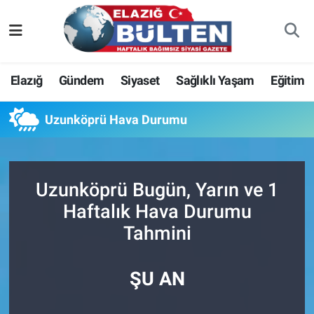
Asayiş
Nöbetçi Eczaneler
Elazığ
Gündem
Siyaset
Sağlıklı Yaşam
Eğitim
Bilim-Teknoloji
Hava Durumu
Uzunköprü Hava Durumu
Eğitim
Namaz Vakitleri
Ekonomi
Trafik Durumu
Uzunköprü Bugün, Yarın ve 1
Elazığ
Süper Lig Puan Durumu ve Fikstür
Haftalık Hava Durumu
Tahmini
Gündem
Tüm Manşetler
Kültür-Sanat
Son Dakika Haberleri
ŞU AN
Sağlık
Haber Arşivi