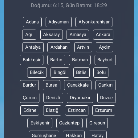
Doğumu: 6:15, Gün Batımı: 18:29
Adana
Adıyaman
Afyonkarahisar
Ağrı
Aksaray
Amasya
Ankara
Antalya
Ardahan
Artvin
Aydın
Balıkesir
Bartın
Batman
Bayburt
Bilecik
Bingöl
Bitlis
Bolu
Burdur
Bursa
Çanakkale
Çankırı
Çorum
Denizli
Diyarbakır
Düzce
Edirne
Elazığ
Erzincan
Erzurum
Eskişehir
Gaziantep
Giresun
Gümüşhane
Hakkâri
Hatay