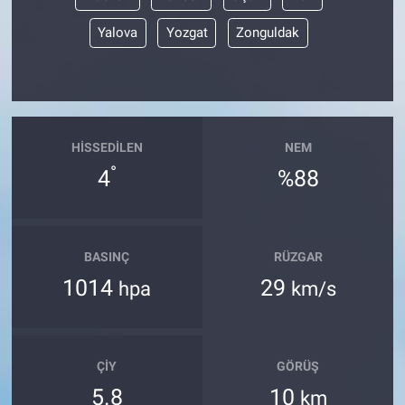
Yalova
Yozgat
Zonguldak
HISSEDILEN
NEM
°
4
%88
BASINÇ
RÜZGAR
1014
29
hpa
km/s
ÇIY
GÖRÜŞ
5.8
10
km