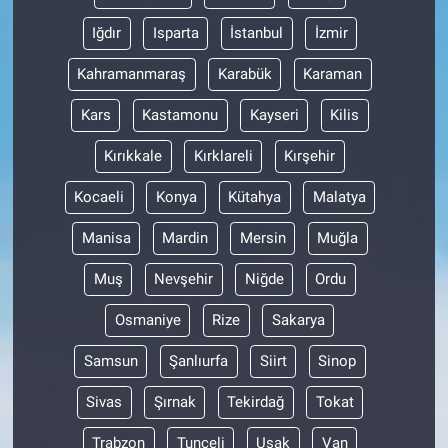
Iğdır
Isparta
İstanbul
İzmir
Kahramanmaraş
Karabük
Karaman
Kars
Kastamonu
Kayseri
Kilis
Kırıkkale
Kırklareli
Kırşehir
Kocaeli
Konya
Kütahya
Malatya
Manisa
Mardin
Mersin
Muğla
Muş
Nevşehir
Niğde
Ordu
Osmaniye
Rize
Sakarya
Samsun
Şanlıurfa
Siirt
Sinop
Sivas
Şırnak
Tekirdağ
Tokat
Trabzon
Tunceli
Uşak
Van