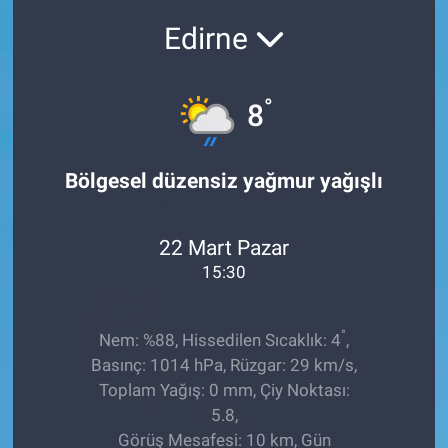
Edirne
Sağlıklı Yaşam
Siyaset
°
8
Spor
Bölgesel düzensiz yağmur yağışlı
Yaşam
22 Mart Pazar
15:30
°
Nem: %88, Hissedilen Sıcaklık: 4
,
Basınç: 1014 hPa, Rüzgar: 29 km/s,
Toplam Yağış: 0 mm, Çiy Noktası:
5.8,
Görüş Mesafesi: 10 km, Gün