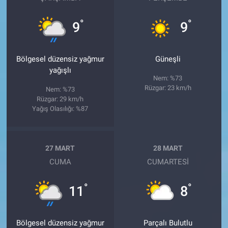
°
°
9
9
Bölgesel düzensiz yağmur
Güneşli
yağışlı
Nem: %73
Rüzgar: 23 km/h
Nem: %73
Rüzgar: 29 km/h
Yağış Olasılığı: %87
27 MART
28 MART
CUMA
CUMARTESI
°
°
11
8
Bölgesel düzensiz yağmur
Parçalı Bulutlu