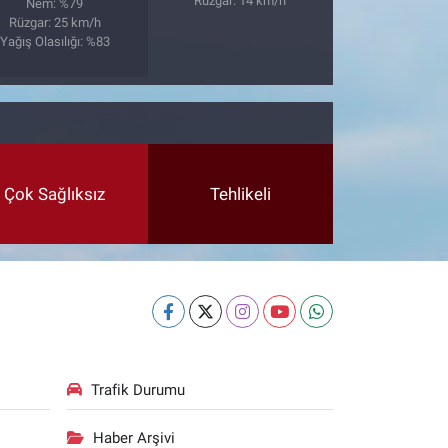
Rüzgar: 14 km/h
Nem: %79
Rüzgar: 25 km/h
Yağış Olasılığı: %83
Çok Sağlıksız
Tehlikeli
Trafik Durumu
Haber Arşivi