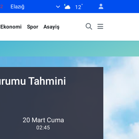
°
Elazığ
82
12
02
Ekonomi
Spor
Asayiş
19
18
19
0
Durumu Tahmini
20 Mart Cuma
02:45