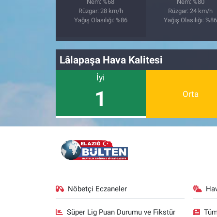
Nem: %68
Nem: %80
Rüzgar: 28 km/h
Rüzgar: 24 km/h
Yağış Olasılığı: %86
Yağış Olasılığı: %8
Lâlapaşa Hava Kalitesi
İyi
1
Orta
Nöbetçi Eczaneler
Ha
Süper Lig Puan Durumu ve Fikstür
Tüm