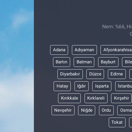
Sağlıklı Yaşam
Siyaset
Nem: %66, His
G
Spor
Adana
Adıyaman
Afyonkarahisa
Yaşam
Bartın
Batman
Bayburt
Bil
Diyarbakır
Düzce
Edirne
Hatay
Iğdır
Isparta
İstanbu
Kırıkkale
Kırklareli
Kırşehir
Nevşehir
Niğde
Ordu
Osma
Tokat