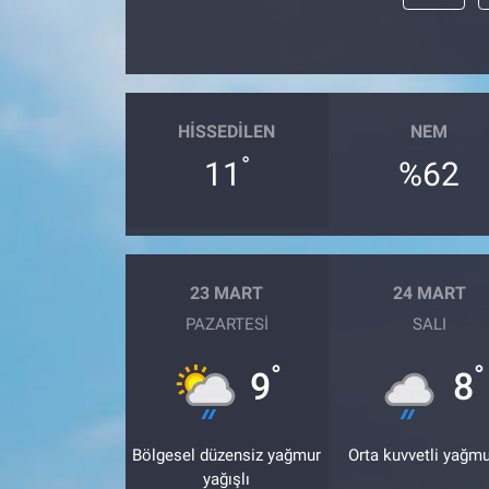
HISSEDILEN
NEM
°
11
%62
23 MART
24 MART
PAZARTESI
SALI
°
°
9
8
Bölgesel düzensiz yağmur
Orta kuvvetli yağmu
yağışlı