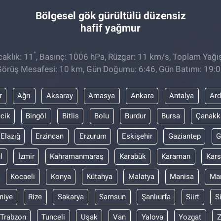
Bölgesel gök gürültülü düzensiz
hafif yağmur
°
aklık: 11
, Basınç: 1006 hPa, Rüzgar: 11 km/s, Toplam Yağış
örüş Mesafesi: 10 km, Gün Doğumu: 6:46, Gün Batımı: 19:
r
Ağrı
Aksaray
Amasya
Ankara
Antalya
Ar
ecik
Bingöl
Bitlis
Bolu
Burdur
Bursa
Çanakk
Elazığ
Erzincan
Erzurum
Eskişehir
Gaziantep
G
l
İzmir
Kahramanmaraş
Karabük
Karaman
Kars
Kocaeli
Konya
Kütahya
Malatya
Manisa
Mar
niye
Rize
Sakarya
Samsun
Şanlıurfa
Siirt
S
Trabzon
Tunceli
Uşak
Van
Yalova
Yozgat
Z