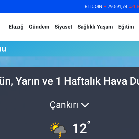
BITCOIN
79.591,74
%-1.
DOLAR
45,43620
%0.
Elazığ
Gündem
Siyaset
Sağlıklı Yaşam
Eğitim
EURO
53,38690
%0.
STERLİN
61,60380
%0.
mu
G.ALTIN
6862,09000
%0.
BİST100
14.598,00
%
n, Yarın ve 1 Haftalık Hava 
Çankırı
°
12