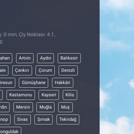
: 0 mm, Çiy Noktası: 4.1,
00
dahan
Artvin
Aydın
Balıkesir
ale
Çankırı
Çorum
Denizli
iresun
Gümüşhane
Hakkâri
Kastamonu
Kayseri
Kilis
din
Mersin
Muğla
Muş
inop
Sivas
Şırnak
Tekirdağ
onguldak