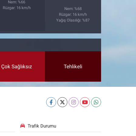
Nem: %66
Rüzgar: 16 km/h
Nem: %68
Rüzgar: 16 km/h
Yağış Olasılığı: %87
Çok Sağlıksız
Tehlikeli
Trafik Durumu