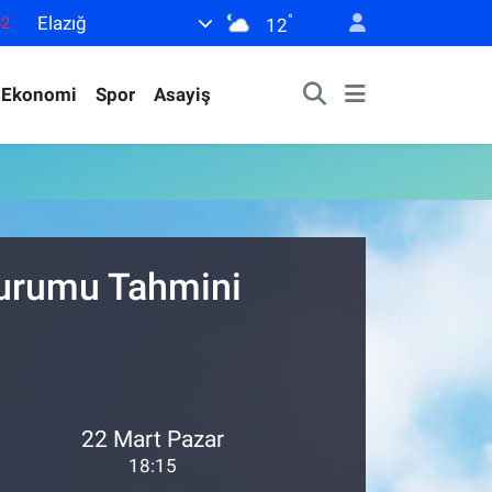
°
Elazığ
82
12
02
Ekonomi
Spor
Asayiş
19
18
19
0
Durumu Tahmini
22 Mart Pazar
18:15