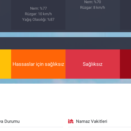
Nem: %70
Rüzgar: 8 km/h
Nem: %77
7
Rüzgar: 10 km/h
Yağış Olasılığı: %87
Hassaslar için sağlıksız
Sağlıksız
va Durumu
Namaz Vakitleri