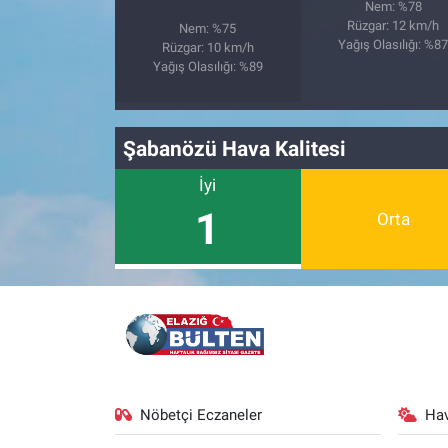
Nem: %78
Rüzgar: 12 km/h
Nem: %75
Yağış Olasılığı: %8
Rüzgar: 10 km/h
Yağış Olasılığı: %89
Şabanözü Hava Kalitesi
İyi
1
Orta
Nöbetçi Eczaneler
Ha