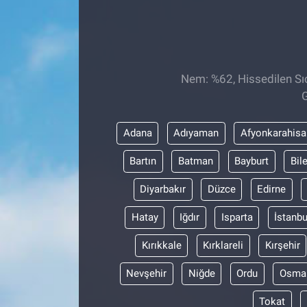
Sağlıklı Yaşam
Siyaset
Nem: %62, Hissedilen Sıc
Spor
G
Yaşam
Adana
Adıyaman
Afyonkarahisa
Bartın
Batman
Bayburt
Bil
Diyarbakır
Düzce
Edirne
Hatay
Iğdır
Isparta
İstanbu
Kırıkkale
Kırklareli
Kırşehir
Nevşehir
Niğde
Ordu
Osma
Tokat