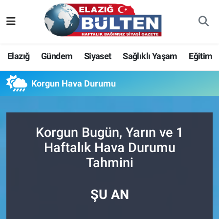
Asayiş
Nöbetçi Eczaneler
Elazığ
Gündem
Siyaset
Sağlıklı Yaşam
Eğitim
Bilim-Teknoloji
Hava Durumu
Korgun Hava Durumu
Eğitim
Namaz Vakitleri
Ekonomi
Trafik Durumu
Korgun Bugün, Yarın ve 1
Elazığ
Süper Lig Puan Durumu ve Fikstür
Haftalık Hava Durumu
Tahmini
Gündem
Tüm Manşetler
Kültür-Sanat
Son Dakika Haberleri
ŞU AN
Sağlık
Haber Arşivi