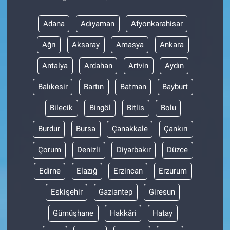
Adana
Adıyaman
Afyonkarahisar
Ağrı
Aksaray
Amasya
Ankara
Antalya
Ardahan
Artvin
Aydın
Balıkesir
Bartın
Batman
Bayburt
Bilecik
Bingöl
Bitlis
Bolu
Burdur
Bursa
Çanakkale
Çankırı
Çorum
Denizli
Diyarbakır
Düzce
Edirne
Elazığ
Erzincan
Erzurum
Eskişehir
Gaziantep
Giresun
Gümüşhane
Hakkâri
Hatay