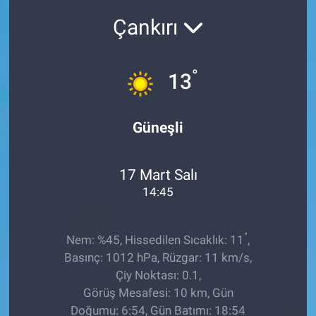
Çankırı
Sağlıklı Yaşam
Siyaset
°
13
Spor
Güneşli
Yaşam
17 Mart Salı
14:45
°
Nem: %45, Hissedilen Sıcaklık: 11
,
Basınç: 1012 hPa, Rüzgar: 11 km/s,
Çiy Noktası: 0.1,
Görüş Mesafesi: 10 km, Gün
Doğumu: 6:54, Gün Batımı: 18:54