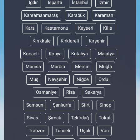
Iğdır
Isparta
İstanbul
İzmir
Kahramanmaraş
Karabük
Karaman
Kars
Kastamonu
Kayseri
Kilis
Kırıkkale
Kırklareli
Kırşehir
Kocaeli
Konya
Kütahya
Malatya
Manisa
Mardin
Mersin
Muğla
Muş
Nevşehir
Niğde
Ordu
Osmaniye
Rize
Sakarya
Samsun
Şanlıurfa
Siirt
Sinop
Sivas
Şırnak
Tekirdağ
Tokat
Trabzon
Tunceli
Uşak
Van