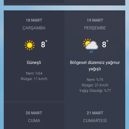
18 MART
19 MART
ÇARŞAMBA
PERŞEMBE
°
°
8
8
Güneşli
Bölgesel düzensiz yağmur
yağışlı
Nem: %64
Rüzgar: 11 km/h
Nem: %75
Rüzgar: 21 km/h
Yağış Olasılığı: %77
20 MART
21 MART
CUMA
CUMARTESI