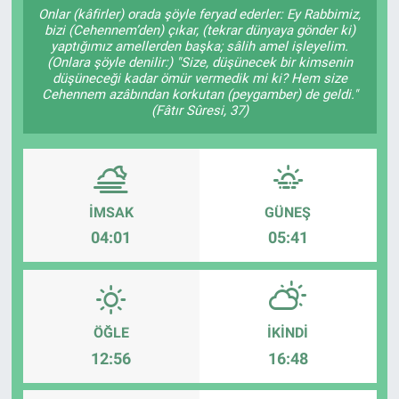
Onlar (kâfirler) orada şöyle feryad ederler: Ey Rabbimiz,
bizi (Cehennem’den) çıkar, (tekrar dünyaya gönder ki)
Sağlıklı Yaşam
yaptığımız amellerden başka; sâlih amel işleyelim.
(Onlara şöyle denilir:) "Size, düşünecek bir kimsenin
Siyaset
düşüneceği kadar ömür vermedik mi ki? Hem size
Cehennem azâbından korkutan (peygamber) de geldi."
(Fâtır Sûresi, 37)
Spor
Yaşam
İMSAK
GÜNEŞ
04:01
05:41
ÖĞLE
İKINDI
12:56
16:48