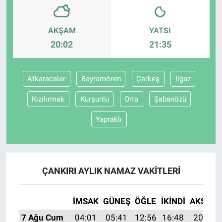
AKŞAM
YATSI
20:02
21:35
Atkaracalar
Bayramören
Çerkeş
Ilgaz
Kızılırmak
Kurşunlu
Orta
Şabanözü
Yapraklı
ÇANKIRI AYLIK NAMAZ VAKITLERI
İMSAK
GÜNEŞ
ÖĞLE
İKINDI
AKŞAM
7 Ağu Cum
04:01
05:41
12:56
16:48
20:02