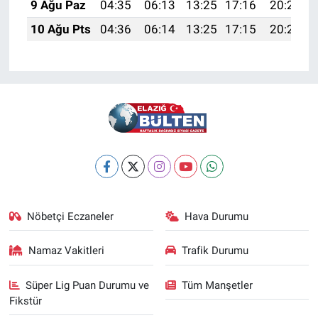
9 Ağu Paz
04:35
06:13
13:25
17:16
20:27
10 Ağu Pts
04:36
06:14
13:25
17:15
20:26
Nöbetçi Eczaneler
Hava Durumu
Namaz Vakitleri
Trafik Durumu
Süper Lig Puan Durumu ve
Tüm Manşetler
Fikstür