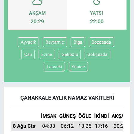
AKŞAM
YATSI
20:29
22:00
Ayvacık
Bayramiç
Biga
Bozcaada
Çan
Ezine
Gelibolu
Gökçeada
Lapseki
Yenice
ÇANAKKALE AYLIK NAMAZ VAKITLERI
İMSAK
GÜNEŞ
ÖĞLE
İKINDI
AKŞAM
8 Ağu Cts
04:33
06:12
13:25
17:16
20:29