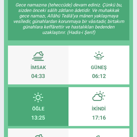
Gece namazına (teheccüde) devam ediniz. Çünkü bu,
sizden önceki sâlih zâtların âdetidir. Ve muhakkak
Sağlıklı Yaşam
gece namazı, Allâhü Teâlâ’ya mânen yaklaşmaya
vesîledir, günahlardan korunmaya bir vâsıtadır, birtakım
Siyaset
günahlara keffârettir ve hastalıkları bedenden
uzaklaştırır. (Hadis-i Şerif)
Spor
Yaşam
İMSAK
GÜNEŞ
04:33
06:12
ÖĞLE
İKINDI
13:25
17:16